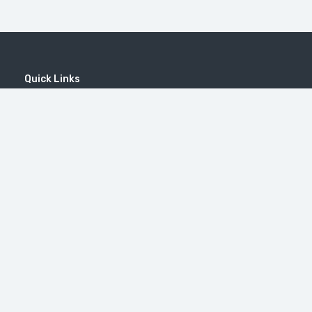
Quick Links
Home
MICE
Contact
Company
Wine Tourism
Popular Tours
(EN) Popular Destinations
#46（无标题）