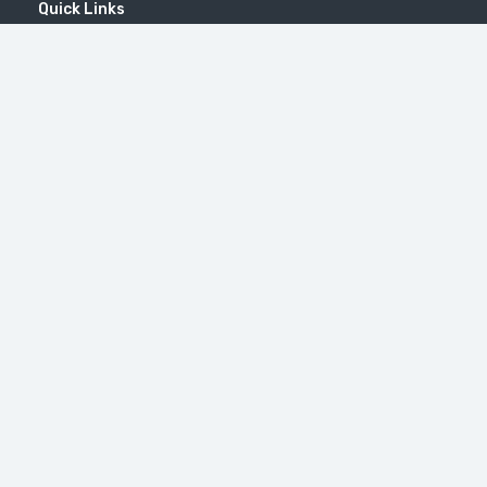
Quick Links
Home
MICE
Contact
Company
Wine Tourism
Popular Tours
(EN) Popular Destinations
#46（无标题）
修道院 Tatev
Little Switzerland in Armenia (Dilijan)