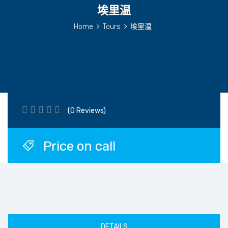
埃里温
Home
>
Tours
>
埃里温
(0 Reviews)
Price on call
DETAILS