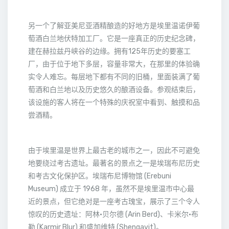
另一个了解亚美尼亚酒精酿造的好地方是埃里温诺伊葡
萄酒白兰地伏特加工厂。它是一座真正的历史纪念碑，
建在赫拉兹丹峡谷的边缘。拥有125年历史的要塞工
厂，由于位于地下多层，容量非常大，在那里的体验确
实令人难忘。每层地下都有不同的旧桶，里面装满了葡
萄酒和白兰地以及历史悠久的酿酒设备。参观结束后，
该设施的客人将在一个特殊的庆祝室中看到、触摸和品
尝酒精。
由于埃里温是世界上最古老的城市之一，因此不可避免
地要绕过考古遗址。最著名的景点之一是埃瑞布尼历史
和考古文化保护区。埃瑞布尼博物馆 (Erebuni
Museum) 成立于 1968 年，虽然不是埃里温市中心最
近的景点，但它绝对是一座考古瑰宝，展示了三个令人
惊叹的历史遗址：阿林·贝尔德 (Arin Berd)、卡米尔·布
勒 (Karmir Blur) 和盛加维特 (Shengavit)。