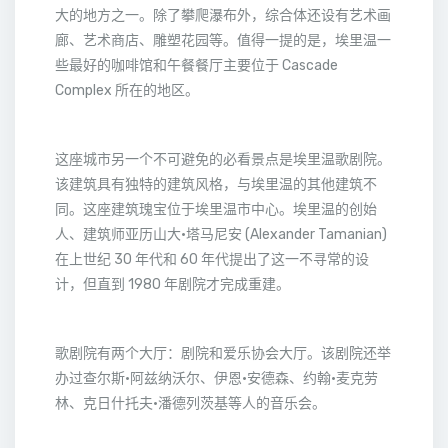
大的地方之一。除了攀爬瀑布外，综合体还设有艺术画
廊、艺术商店、雕塑花园等。值得一提的是，埃里温一
些最好的咖啡馆和午餐餐厅主要位于 Cascade
Complex 所在的地区。
这座城市另一个不可避免的必看景点是埃里温歌剧院。
该建筑具有独特的建筑风格，与埃里温的其他建筑不
同。这座建筑瑰宝位于埃里温市中心。埃里温的创始
人、建筑师亚历山大·塔马尼安 (Alexander Tamanian)
在上世纪 30 年代和 60 年代提出了这一不寻常的设
计，但直到 1980 年剧院才完成重建。
歌剧院有两个大厅：剧院和爱乐协会大厅。该剧院还举
办过查尔斯·阿兹纳沃尔、伊恩·安德森、约翰·麦克劳
林、克日什托夫·潘德列茨基等人的音乐会。