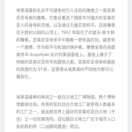
埃里温最知名且不可避免地引人注目的雕像之一是亚美
尼亚母亲的雕像，它象征着这个国家作为强大的亚美尼
亚人的身体和灵魂，以及通过力量实现和平。这座雕像
位于胜利公园的山顶上，1967 年取代了约瑟夫·斯大林
的雕像。亚美尼亚母亲手中握着一把有盖的剑，腿旁有
一个盾牌，作为和平与和谐的保护者。雕像坐落在由建
筑师 R. Israyelyan 设计的美丽基座上，基座上展示了
传统的亚美尼亚符号和建筑元素。亚美尼亚母亲和基座
的高度约为 51 米，这使得从埃里温的不同地方都可以
看到它。
埃里温最棒的体验之一是白兰地工厂博物馆。两个博物
馆都很壮观。传奇的亚拉拉白兰地工厂是参观人数最多
的工厂之一，是品尝世界上最好的亚美尼亚白兰地（干
邑）之一的完美场所。亚拉腊白兰地工厂位于城市入口
处的胜利桥（二战期间建造）旁边。