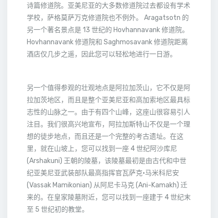
诗篇修道院。亚美尼亚的大多数修道院过去都设有学术
学校，萨格莫萨万克修道院也不例外。 Aragatsotn 的
另一个著名景点是 13 世纪的 Hovhannavank 修道院。
Hovhannavank 修道院和 Saghmosavank 修道院距离
酒店仅几步之遥，因此您可以轻松地进行一日游。
另一个值得参观的壮观地点是阿拉加茨山，它不仅是阿
拉加茨地区，而且是整个亚美尼亚和高加索地区最具标
志性的山脉之一。由于有四个山峰，这座山很容易引人
注目。我们很高兴地宣布，阿拉加斯特山不仅是一个理
想的徒步地点，而且还是一个完整的考古遗址。在这
里，就在山坡上，您可以找到一座 4 世纪阿沙库尼
(Arshakuni) 王朝的陵墓，该陵墓最初是由古代和中世
纪亚美尼亚武装部队最高指挥官瓦萨克·马米科尼安
(Vassak Mamikonian) 从阿尼卡马克 (Ani-Kamakh) 迁
来的。在皇家陵墓附近，您可以找到一座建于 4 世纪末
至 5 世纪初的教堂。