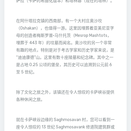
萨拉（卡萨的希腊化版本）和塔林娜（现在的塔林）。
在阿什塔拉克镇的西南部，有一个大村庄奥沙坎
（Oshakan），也值得一游。这里因埋葬着亚美尼亚字
母的创造者梅斯罗普·马什托茨（Mesrop Mashtots，
埋葬于 443 年）的坟墓而闻名。奥沙坎的另一个非常
有趣的地点，特别是对于考古学家和历史学家来说，是
“迪迪康德”山。这里有数十座陵墓和纪念碑。其中之一
是占地 0.25 公顷的堡垒，其历史可以追溯到公元前 6
至 5 世纪。
除了文化之旅之外，该镇还在令人惊叹的卡萨峡谷提供
各种休闲之旅。
就在卡萨峡谷边缘的 Saghmosavan 村，您可以看到一
座令人惊叹的 13 世纪 Saghmosavank 修道院建筑群或