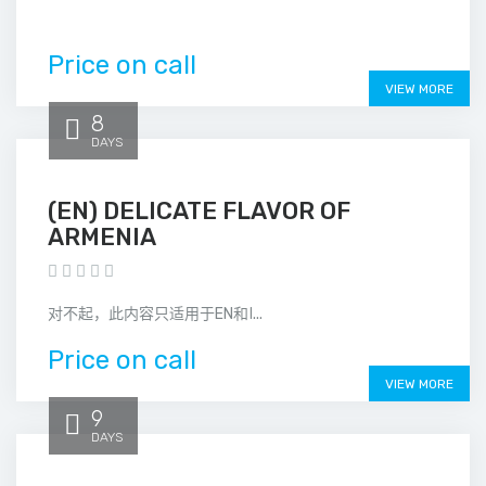
Price on call
VIEW MORE
8
DAYS
(EN) DELICATE FLAVOR OF
ARMENIA
对不起，此内容只适用于EN和ا...
Price on call
VIEW MORE
9
DAYS