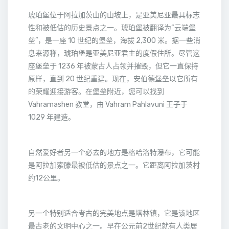
琥珀堡位于阿拉加茨山的山坡上，是亚美尼亚最具标志
性和被低估的历史景点之一。琥珀堡被翻译为“云端堡
垒”，是一座 10 世纪的堡垒，海拔 2,300 米。据一些消
息来源称，琥珀堡是亚美尼亚君主的度假住所。尽管这
座堡垒于 1236 年被蒙古人占领并摧毁，但它一直保持
原样，直到 20 世纪重建。现在，安伯德堡垒以它所有
的荣耀迎接游客。在堡垒附近，您可以找到
Vahramashen 教堂，由 Vahram Pahlavuni 王子于
1029 年建造。
自然爱好者另一个必去的地方是格哈洛特瀑布，它可能
是阿拉加索滕最被低估的景点之一。它距离阿拉加茨村
约12公里。
另一个特别适合考古的完美地点是塔林镇，它是该地区
最古老的文明中心之一。早在公元前2世纪就有人类居