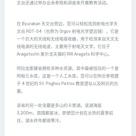
文台还通过举办业余参观和讲座来开展教育活动。
在 Byurakan 天文台旁边，您可以轻松找到射电光学天
文台 ROT-54（也称为 Orgov 射电光学望远镜），它是
一个巨大的天线和无线电接收器，用于检测来自天文无
线电源的无线电波，主要用于射电天文学。它位于
Aragatsotn 奥尔戈夫镇的 RRI Aragats 科学中心。
阿拉加索滕省拥有多种水资源。其中最被低估的一个是
阿帕兰水库，这是一个人工水库。您可以在附近参观建
于 4 世纪的 St. Poghos Petros 教堂遗址以及附近的古
墓。
该省的另一处宝藏是多山的卡里湖。该湖海拔
3,200m，周围都是冰，即使您计划在炎热的夏季前
往，湖水终年都很寒冷。