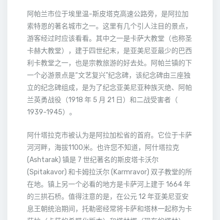
阿帕兰市位于埃里温-斯皮塔克高速公路旁，是阿拉加
索特恩的著名城市之一。这里有几个引人注目的景点，
游客经过时应该看看。其中之一是卡萨大教堂（也称圣
卡赫大教堂），建于四世纪末，是亚美尼亚最少的巴西
利卡教堂之一，也是宗教旅游的好去处。阿帕兰镇的下
一个必游景点是“文艺复兴”纪念碑，该纪念碑由三座独
立的纪念碑组成，是为了纪念亚美尼亚种族灭绝、阿帕
兰英勇战役（1918 年 5 月 21 日）和二战受害者（
1939-1945）。
阿什塔拉克市被认为是阿拉加松省的首府。它位于卡萨
河河畔，海拔1100米。也许您不知道，阿什塔拉克
(Ashtarak) 镇是 7 世纪著名的斯皮塔卡沃尔
(Spitakavor) 和卡姆拉沃尔 (Karmravor) 双子教堂的所
在地。镇上另一个必看的地方是卡萨河上建于 1664 年
的三拱石桥。值得注意的是，在公元 12 年亚美尼亚安
息王朝统治期间，托勒密经常将卡萨和塔林一起称为卡