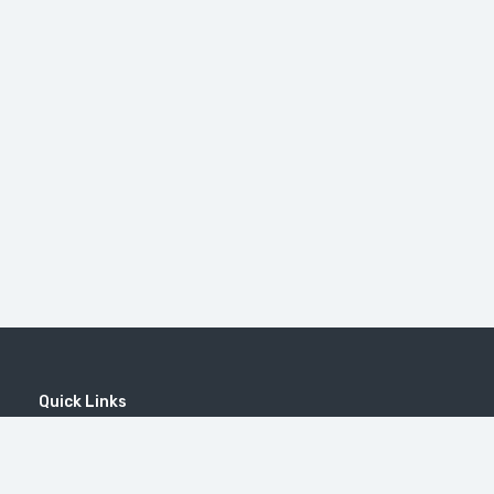
Quick Links
Home
MICE
Contact
Company