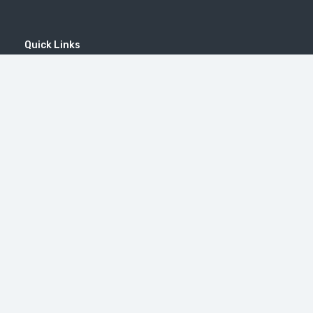
Quick Links
Home
MICE
Contact
Company
Wine Tourism
Popular Tours
(EN) Popular Destinations
#46（无标题）
修道院 Tatev
Little Switzerland in Armenia (Dilijan)