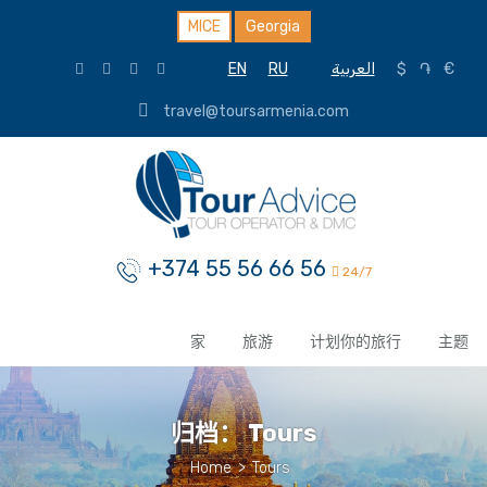
MICE
Georgia
EN
RU
العربية
$
֏
€
travel@toursarmenia.com
+374 55 56 66 56
24/7
家
旅游
计划你的旅行
主题
归档：
Tours
Home
>
Tours