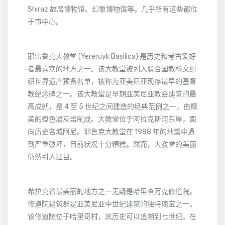
Shiraz 故居博物馆、幻象博物馆等。几乎所有这些都位
于市中心。
耶雷鲁克大教堂 (Yereruyk Basilica) 是历史和考古爱好
者最喜欢的地方之一。该大教堂被列入联合国教科文组
织世界遗产预备名单，被称为亚美尼亚现存最早的基督
教纪念碑之一。该大教堂是早期亚美尼亚教会建筑的最
高成就，是 4 至 5 世纪之间建造的经典范例之一，由精
美的橙色凝灰岩制成。大教堂位于阿拉克斯河东岸，面
向历史名城阿尼。耶鲁克大教堂在 1988 年的地震中遭
到严重破坏，目前状况十分糟糕。然而，大教堂的美丽
仍然引人注目。
希拉克省最美丽的地方之一无疑是哈里查万克修道院。
修道院建筑群是亚美尼亚中世纪建筑的独特瑰宝之一。
该修道院位于哈里奇村，其历史可以追溯到七世纪。在