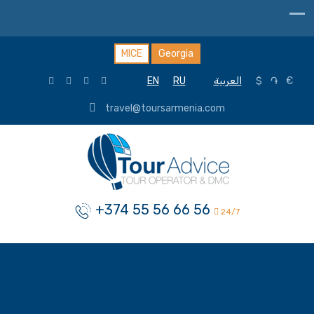
MICE
Georgia
EN
RU
العربية
$
֏
€
travel@toursarmenia.com
+374 55 56 66 56
24/7