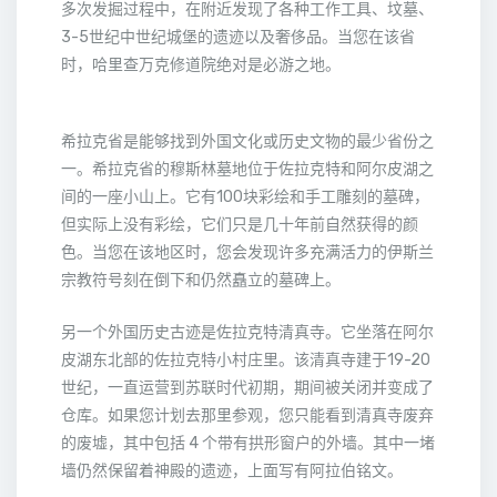
多次发掘过程中，在附近发现了各种工作工具、坟墓、
3-5世纪中世纪城堡的遗迹以及奢侈品。当您在该省
时，哈里查万克修道院绝对是必游之地。
希拉克省是能够找到外国文化或历史文物的最少省份之
一。希拉克省的穆斯林墓地位于佐拉克特和阿尔皮湖之
间的一座小山上。它有100块彩绘和手工雕刻的墓碑，
但实际上没有彩绘，它们只是几十年前自然获得的颜
色。当您在该地区时，您会发现许多充满活力的伊斯兰
宗教符号刻在倒下和仍然矗立的墓碑上。
另一个外国历史古迹是佐拉克特清真寺。它坐落在阿尔
皮湖东北部的佐拉克特小村庄里。该清真寺建于19-20
世纪，一直运营到苏联时代初期，期间被关闭并变成了
仓库。如果您计划去那里参观，您只能看到清真寺废弃
的废墟，其中包括 4 个带有拱形窗户的外墙。其中一堵
墙仍然保留着神殿的遗迹，上面写有阿拉伯铭文。