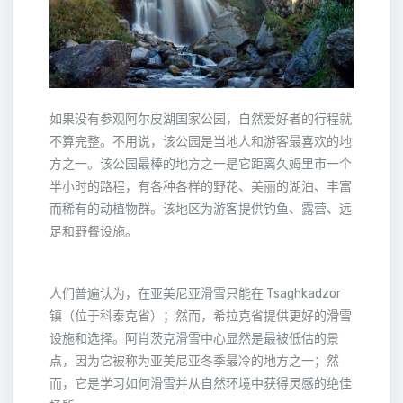
如果没有参观阿尔皮湖国家公园，自然爱好者的行程就
不算完整。不用说，该公园是当地人和游客最喜欢的地
方之一。该公园最棒的地方之一是它距离久姆里市一个
半小时的路程，有各种各样的野花、美丽的湖泊、丰富
而稀有的动植物群。该地区为游客提供钓鱼、露营、远
足和野餐设施。
人们普遍认为，在亚美尼亚滑雪只能在 Tsaghkadzor
镇（位于科泰克省）；然而，希拉克省提供更好的滑雪
设施和选择。阿肖茨克滑雪中心显然是最被低估的景
点，因为它被称为亚美尼亚冬季最冷的地方之一；然
而，它是学习如何滑雪并从自然环境中获得灵感的绝佳