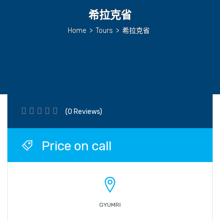
希拉克省
Home
>
Tours
>
希拉克省
(0 Reviews)
Price on call
GYUMRI