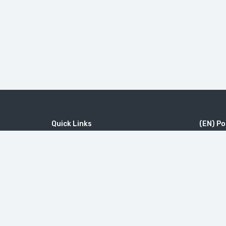
Quick Links
(EN) Po
Home
MICE
#46（
Contact
Company
修道院 Ta
Wine Tourism
Popular Tours
Little Sw