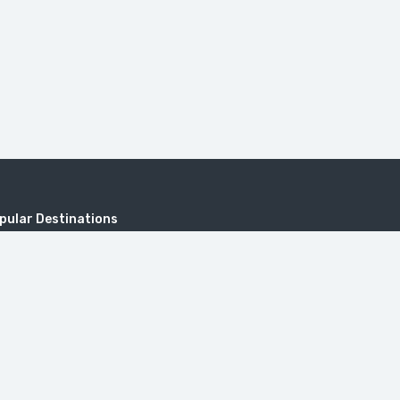
pular Destinations
无标题）
Address
Sayat-Nova, 18, 0001 Yerevan, Repub
tev
Armenia.
itzerland in Armenia (Dilijan)
travel@toursarmenia.com
+374 55 56 66 56
(24/7)