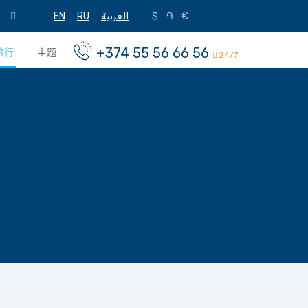
EN
RU
العربية
$
֏
€
+374 55 56 66 56
旅行
主题
24/7