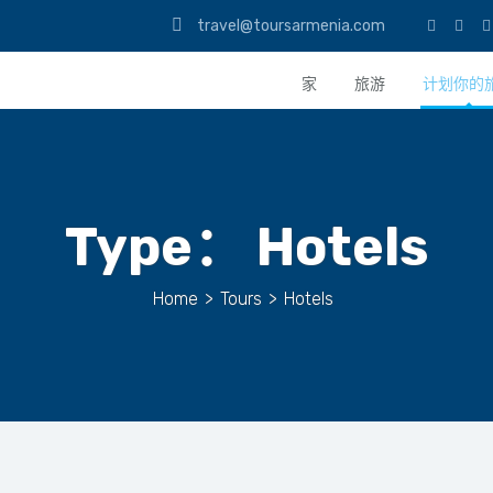
travel@toursarmenia.com
家
旅游
计划你的
Type：
Hotels
Home
>
Tours
>
Hotels