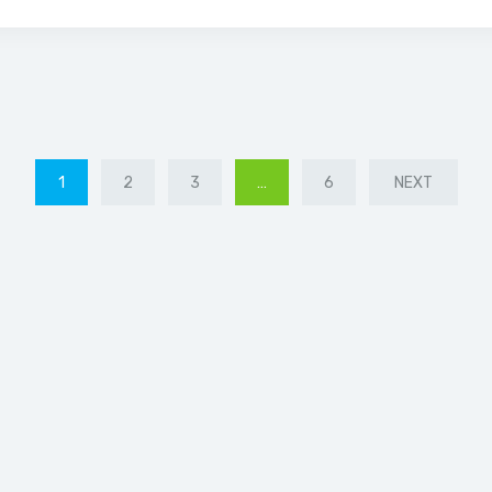
1
2
3
…
6
NEXT