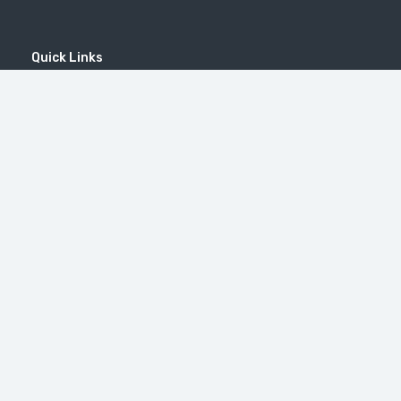
Quick Links
Home
MICE
Contact
Company
Wine Tourism
Popular Tours
(EN) Popular Destinations
#46（无标题）
修道院 Tatev
Little Switzerland in Armenia (Dilijan)