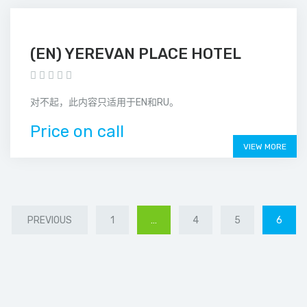
(EN) YEREVAN PLACE HOTEL
对不起，此内容只适用于EN和RU。
Price on call
VIEW MORE
PREVIOUS
1
…
4
5
6