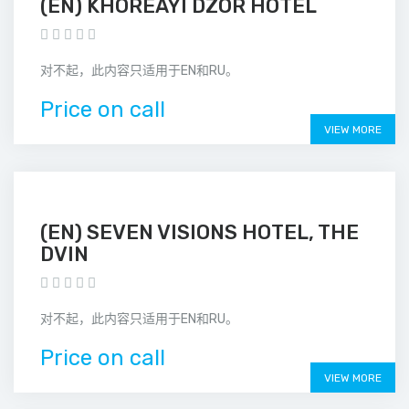
(EN) KHOREAYI DZOR HOTEL
对不起，此内容只适用于EN和RU。
Price on call
VIEW MORE
(EN) SEVEN VISIONS HOTEL, THE
DVIN
对不起，此内容只适用于EN和RU。
Price on call
VIEW MORE