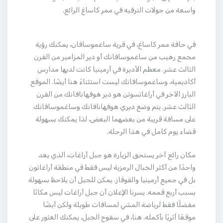
واسعة من جولات الترفيه في ممر كاساغ الرائع.
في حافة ممر كاساغ، في قرية ساغموسافان، يمكنك رؤية
مجمع رهيب من ساغموسافانك أو دير المزامير من القرن
الثالث عشر. معظم الأديرة في أرمينيا كانت لديها مدارس
أكاديمية، وساغموسافانك ليست استثناءً هنا أيضًا. الموقع
البارز الآخر في أراغاتسوتن هو دير هوفهانافانك من القرن
الثالث عشر. يتم وضع ديري هوفهانافانك وساغموسافانك
على مسافة قريبة من بعضهما البعض، لذا يمكنك بسهولة
قضاء يوم كامل في هذا الرحلة.
مكان رائع آخر يستحق الزيارة هو جبل أراغات، الذي يعد
واحدًا من أكثر الجبال الرمزية ليس فقط في منطقة أراغاتون
بل في جميع أرمينيا والقوقاز. يمكن للجبل أن يلاحظ بسهولة
بسبب أربع قممه. يسرنا الإعلان أن جبل أراغات ليس مكانًا
مفضلًا فقط لرياضة المشي لمسافات طويلة ولكن أيضًا
موقعًا أثريًا بأكمله. هنا، في سفوح الجبل، يمكنك العثور على