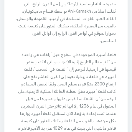
مقبرة سلالة أرساسيد (أرشاكوني) من القرن الرابع، التي
نُقلت أصلاً من Ani-Kamakh بواسطة فساخ ماميكونيان،
القائد العليا للقوات المسلحة في أرمينيا القديمة والوسطى.
بالقرب من المقبرة الملكية، يمكنك العثور على كنيسة بُنيت
بجوار الموقع في أواخر القرن الرابع إلى أوائل القرن
الخامس.
قلعة أمبيرد الموجودة في سفوح جبل أراغات هي واحدة
من أكثر معالم التاريخ إثارة الإعجاب والتي لا تُقدر بقدر
قيمتها في أرمينيا. تُترجم إلى “القلعة في السحب”، قلعة
أمبيرد هي قلعة تاريخية تعود إلى القرن العاشر تقع على
ارتفاع 2300 مترًا فوق سطح البحر. وفقًا لبعض المصادر،
كانت قلعة أمبيرد مقرًا لعطلة العائلة الملكية الأرمنية. على
الرغم من أن القلعة تم القبض عليها وتدميرها من قبل
المغول في عام 1236، إلا أنها لم تتأثر حتى القرن العشرين
عندما تمت إعادة بناؤها. الآن تستقبل قلعة أمبيرد زوارها
بكل مجدها. بالقرب من القلعة يمكنك العثور على كنيسة
فاهراماشين، التي بنيت في عام 1029 على يد الأمير فاهرام