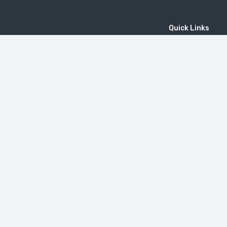
Quick Links
Home
MICE
Contact
Company
Wine Tourism
Popular Tours
(EN) Popular Destinations
MOUNT KHUSTUP
دير تاتيف
Little Switzerland in Armenia (Dilijan)