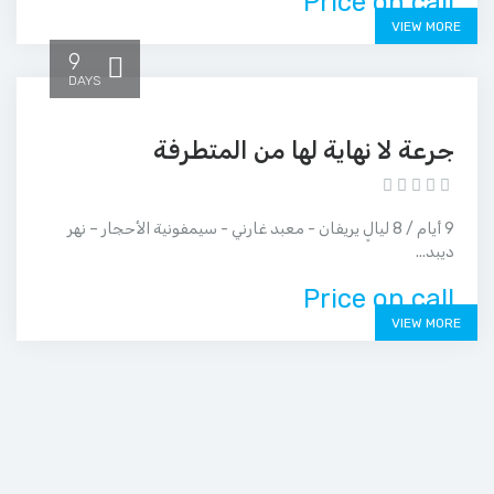
Price on call
VIEW MORE
9
DAYS
جرعة لا نهاية لها من المتطرفة
9 أيام / 8 ليالٍ يريفان - معبد غارني - سيمفونية الأحجار – نهر
ديبد...
Price on call
VIEW MORE