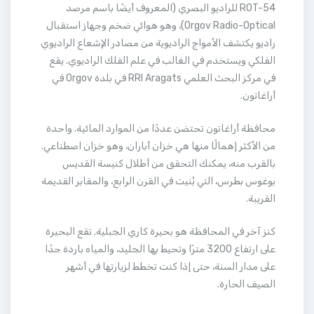
ROT-54 للراديو البصري (المعروف أيضًا باسم مرصد
Orgov Radio-Optical)، وهو هوائي ضخم وجهاز استقبال
راديو يكتشف الأمواج الراديوية من مصادر الإشعاع الراديوي
الفلكي ويستخدم في الغالب في علم الفلك الراديوي. يقع
في مركز البحث العلمي RRI Aragats في بلدة Orgov في
أراغاتون.
محافظة أراغاتون تحتضن عددًا من الموارد المائية. واحدة
من الأكثر إهمالًا منها هي خزان أباران، وهو خزان اصطناعي.
بالقرب منه، يمكنك التحقق من أطلال كنيسة القديس
بوغوس بطرس، التي بُنيت في القرن الرابع، والمقابر القديمة
القريبة.
كنز آخر في المحافظة هو بحيرة كاري الجبلية. تقع البحيرة
على ارتفاع 3200 مترًا وتحيط بها الجليد، والمياه باردة جدًا
على مدار السنة، حتى إذا كنت تخطط لزيارتها في أشهر
الصيف الحارة.