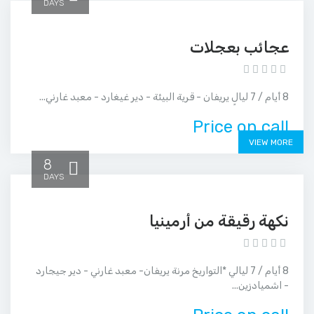
DAYS
عجائب بعجلات
8 أيام / 7 ليالٍ يريفان - قرية البيئة - دير غيغارد - معبد غارني...
Price on call
VIEW MORE
8
DAYS
نكهة رقيقة من أرمينيا
8 أيام / 7 ليالي *التواريخ مرنة يريفان- معبد غارني - دير جيجارد
- اشميادزين...