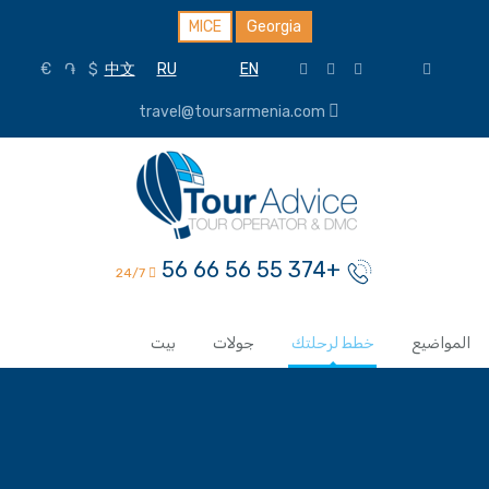
MICE
Georgia
€
֏
$
中文
RU
EN
travel@toursarmenia.com
+374 55 56 66 56
24/7
المواضيع
خطط لرحلتك
جولات
بيت