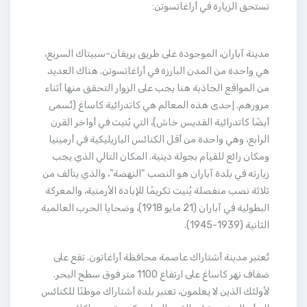
تستحق الزيارة في أراغاتسوتن:
مدينة آباران، الموجودة على طريق يريفان-سبيتاك السريع،
هي واحدة من المدن البارزة في أراغاتسوتن. هناك العديد
من المواقع الجاذبة هنا يجب على الزوار التحقق منها أثناء
مرورهم. إحدى هذه المعالم هي كاتدرائية كاساغ (تُسمى
أيضًا كاتدرائية القديس خاش)، التي بُنيت في أواخر القرن
الرابع، وهي واحدة من أقل الكنائس البازيليكية في أرمينيا
ومكان رائع للقيام بجولة دينية. المكان التالي الذي يجب
زيارته في بلدة آباران هو النصب “النهضة”، والذي يتألف من
ثلاثة نصب منفصلة بُنيت تكريمًا للإبادة الأرمنية، والمعركة
البطولية في آباران (21 مايو 1918)، وضحايا الحرب العالمية
الثانية (1939-1945).
تُعتبر مدينة أشتاراك عاصمة محافظة أراغاتون. تقع على
ضفاف نهر كاساغ على ارتفاع 1100 متر فوق سطح البحر.
لأولئك الذين لا يعلمون، تعتبر بلدة أشتاراك موطنًا للكنائس