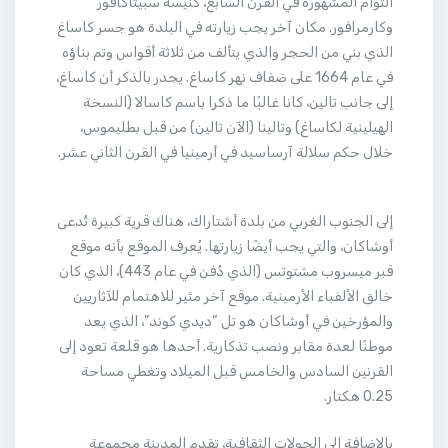
التوأم المشهورة في القرن السابع، كنيسة سبيتاكافور
وكارمرافور. مكان آخر يجب زيارته في البلدة هو جسر كاساغ
الذي بني من الحجر والذي يتألف من ثلاثة أقواس وتم بناؤه
في عام 1664 على ضفاف نهر كاساغ. يجدر بالذكر أن كاساغ،
إلى جانب تالين، كانا غالبًا ما ذكرا باسم كاسالا (النسخة
الهيلينية لكاساغ) وتالينا (الآن تالين) من قبل بطليموس،
خلال حكم سلالة آرساسيد في أرمينيا في القرن الثاني عشر.
إلى الجنوب الغربي من بلدة أشتاراك، هناك قرية كبيرة تُدعى
أوشاكان، والتي يجب أيضًا زيارتها. يُعرف الموقع بأنه موقع
قبر ميسروب مشتوتس (الذي دُفن في عام 443)، الذي كان
خالق الألفباء الأرمينية. موقع آخر مثير للاهتمام للآثاريين
والمؤرخين في أوشاكان هو تل “ديدي كوند”، الذي يعد
موطنًا لعدة مقابر ونصب تذكارية. أحدها هو قلعة تعود إلى
القرنين السادس والخامس قبل الميلاد وتغطي مساحة
0.25 هكتار.
بالإضافة إلى الجولات الثقافية، تقدم المدينة مجموعة