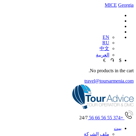
MICE
Georgia
EN
RU
中文
العربية
€
֏
$
No products in the cart.
travel@toursarmenia.com
24/7
+374 55 56 66 56
بيت
ملف الشركة