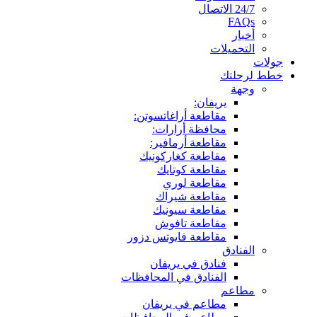
24/7 الاتصال
FAQs
أخبار
التحميلات
جولات
خطط لرحلتك
وجهة
يريفان:
مقاطعة أراغاتسوتن:
محافظة أرارات:
مقاطعة أرمافير:
مقاطعة كغاركونيك
مقاطعة كوتايك
مقاطعة لوري
مقاطعة شيراك
مقاطعة سيونيك
مقاطعة تافوش
مقاطعة فايوتس دزور
الفنادق
فنادق في يريفان
الفنادق في المحافظات
مطاعم
مطاعم في يريفان