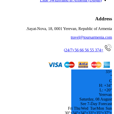
Little Switzerland in Armenia (Dilijan)
Address
Sayat-Nova, 18, 0001 Yerevan, Republic of Armenia.
travel@toursarmenia.com
+374 55 56 66 56 (24/7)
33
+
°
C
H:
+
34°
L:
+
20°
Yerevan
Saturday, 08 August
See 7-Day Forecast
Fri
Thu
Wed
Tue
Mon
Sun
30°
+
34°
+
34°
+
33°
+
35°
+
37°
+