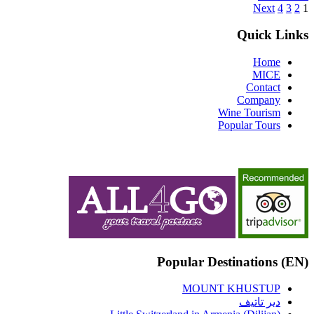
Next
4
3
2
1
Quick Links
Home
MICE
Contact
Company
Wine Tourism
Popular Tours
(EN) Popular Destinations
MOUNT KHUSTUP
دير تاتيف