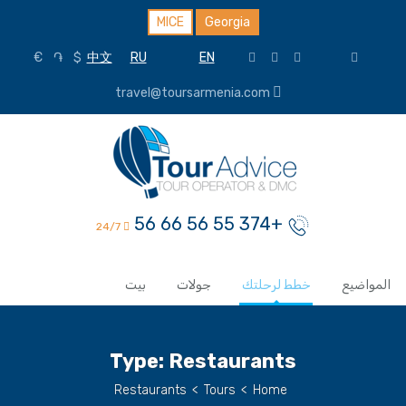
MICE
Georgia
€
֏
$
中文
RU
EN
travel@toursarmenia.com
+374 55 56 66 56
24/7
المواضيع
خطط لرحلتك
جولات
بيت
Type:
Restaurants
Restaurants
>
Tours
>
Home