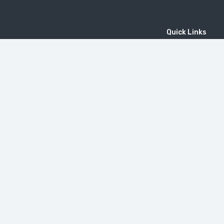
Quick Links
Home
MICE
Contact
Company
Wine Tourism
Popular Tours
(EN) Popular Destinations
MOUNT KHUSTUP
دير تاتيف
Little Switzerland in Armenia (Dilijan)