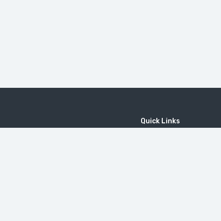
Quick Links
Home
MICE
Contact
Company
Wine Tourism
Popular Tours
Li