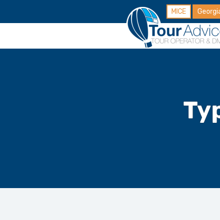
MICE
Georgi
Ty