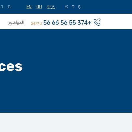
EN
RU
中文
€
֏
$
+374 55 56 66 56
المواضيع
24/7
nces