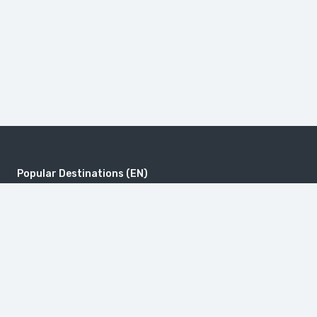
(EN) Popular Destinations
MOUNT KHUSTUP
Sayat-Nova, 18, 0001 Yerevan, R
دير تاتيف
ttle Switzerland in Armenia (Dilijan)
travel@toursarmeni
+374 55 56 66 56