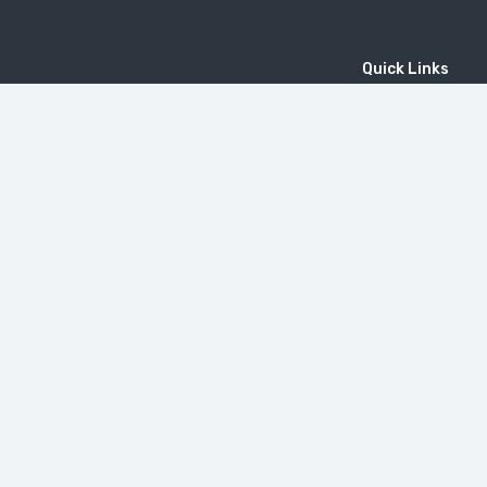
Quick Links
Home
MICE
Contact
Company
Wine Tourism
Popular Tours
(EN) Popular Destinations
MOUNT KHUSTUP
دير تاتيف
Little Switzerland in Armenia (Dilijan)