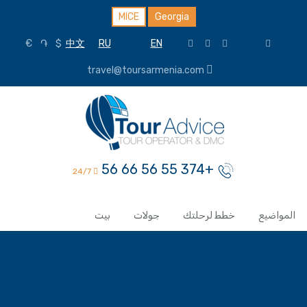
MICE
Georgia
€
֏
$
中文
RU
EN
travel@toursarmenia.com
+374 55 56 66 56
24/7
المواضيع
خطط لرحلتك
جولات
بيت