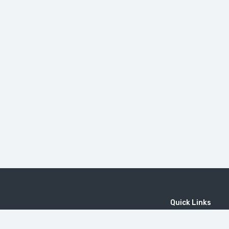
Quick Links
Home
MICE