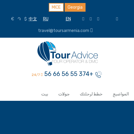
MICE
Georgia
€
֏
$
中文
RU
EN
travel@toursarmenia.com
+374 55 56 66 56
24/7
المواضيع
خطط لرحلتك
جولات
بيت