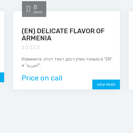
8
DAYS
(EN) DELICATE FLAVOR OF
ARMENIA
Извините, этот техт доступен только в “EN”
и “العربية”.
Price on call
VIEW MORE