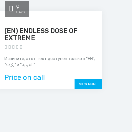
9
DAYS
(EN) ENDLESS DOSE OF
EXTREME
Извините, этот техт доступен только в “EN”,
“中文” и “العربية”.
Price on call
VIEW MORE