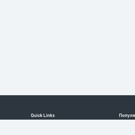
Quick Links
Популя
Home
MICE
Гора Ху
Contact
Company
Татевск