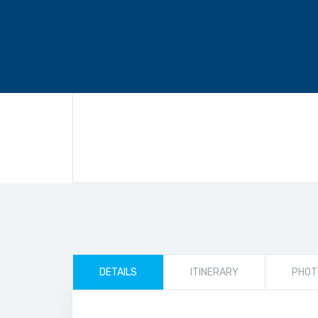
DETAILS
ITINERARY
PHOT