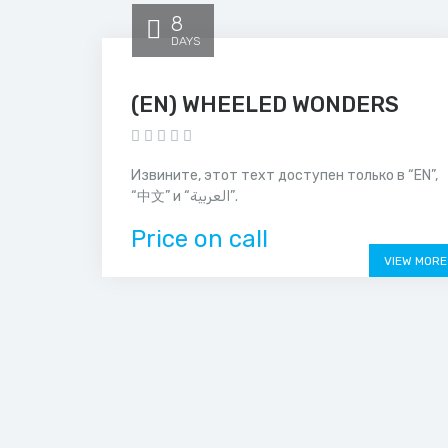
8
DAYS
(EN) WHEELED WONDERS
Извините, этот техт доступен только в “EN”,
“中文” и “العربية”.
Price on call
VIEW MORE