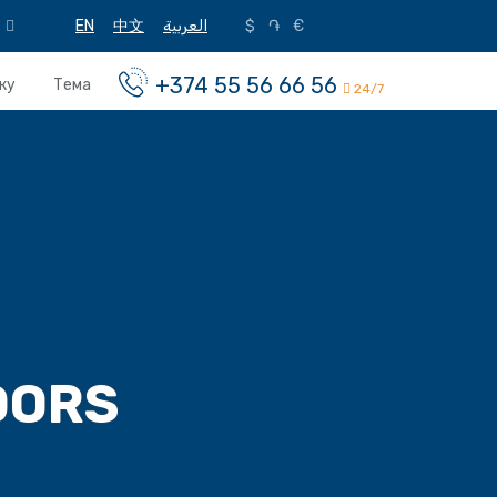
EN
中文
العربية
$
֏
€
+374 55 56 66 56
ку
Тема
24/7
DORS