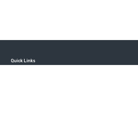
Quick Links
Home
MICE
Contact
Company
Wine Tourism
Popular Tours