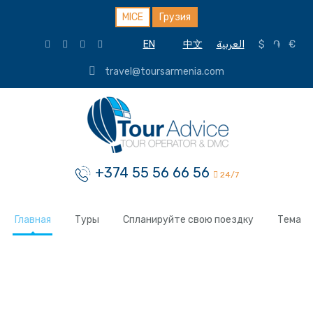
MICE
Грузия
EN
中文
العربية
$
֏
€
travel@toursarmenia.com
+374 55 56 66 56
24/7
Главная
Туры
Спланируйте свою поездку
Тема