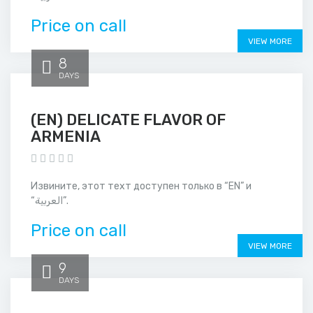
Price on call
VIEW MORE
8
DAYS
(EN) DELICATE FLAVOR OF
ARMENIA
Извините, этот техт доступен только в “EN” и
“العربية”.
Price on call
VIEW MORE
9
DAYS