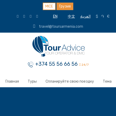
MICE
Грузия
EN
中文
العربية
$
֏
€
travel@toursarmenia.com
+374 55 56 66 56
24/7
Главная
Туры
Спланируйте свою поездку
Тема