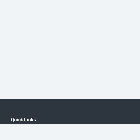
Quick Links
Home
MICE