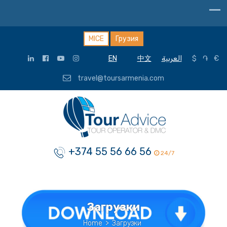
MICE
Грузия
EN
中文
العربية
$
֏
€
travel@toursarmenia.com
+374 55 56 66 56
24/7
Загрузки
Home
>
Загрузки