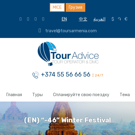
MICE
Грузия
EN
中文
العربية
$
֏
€
travel@toursarmenia.com
+374 55 56 66 56
24/7
Главная
Туры
Спланируйте свою поездку
Тема
(EN) “-46” Winter Festival