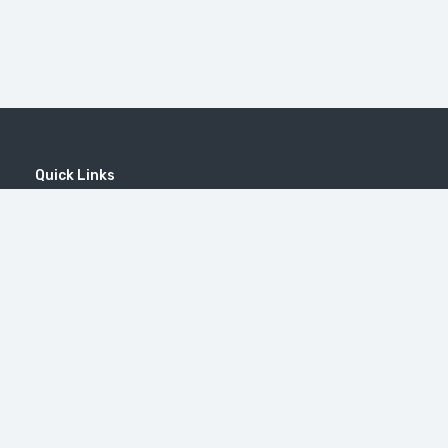
Quick Links
Home
MICE
Contact
Company
Wine Tourism
Popular Tours