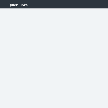
Quick Links
Home
MICE
Contact
Company
Wine Tourism
Popular Tours
Популярные направления
Гора Хуступ
Татевский монастырь
Сингапур