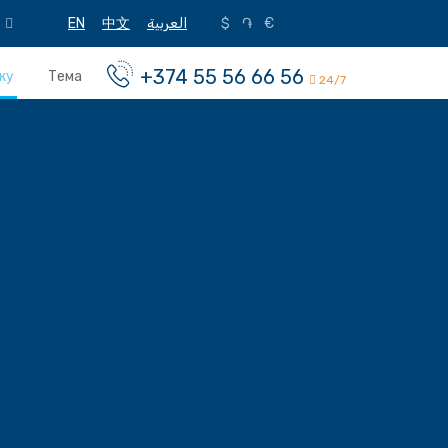
EN
中文
العربية
$
֏
€
+374 55 56 66 56
ку
Тема
24/7