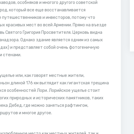
аводов, особняков и многого другого советской
ород, который все еще восстанавливается
е путешественников и инвесторов, потому что
ых красивых мест во всей Армении. Прямо на въезде
вь Святого Григория Просветителя. Церковь видна
надзора. Однако здание является одним из самых
одах) и представляет собой очень фотогеничную
и стенами.
ущелье или, как говорят местные жители,
ньон длиной 176 км выглядит как гигантская трещина
хся особенностей Лори. Лорийское ущелье стоит
ногих природных и исторических памятников, таких
река Дебед, где можно заняться рафтингом,
ршрутов и многое другое.
 излюбленное место как местных жителей, так и