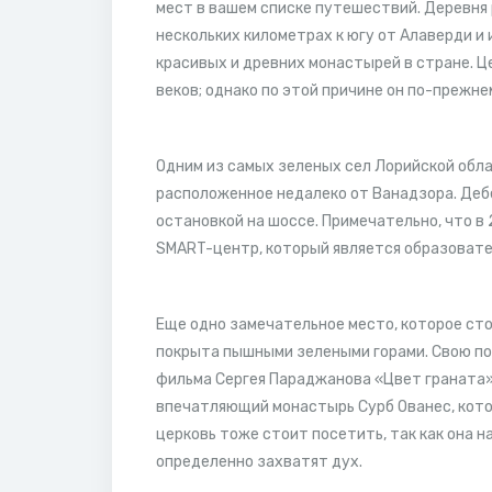
мест в вашем списке путешествий. Деревня
нескольких километрах к югу от Алаверди и
красивых и древних монастырей в стране. 
веков; однако по этой причине он по-прежн
Одним из самых зеленых сел Лорийской обла
расположенное недалеко от Ванадзора. Дебе
остановкой на шоссе. Примечательно, что в
SMART-центр, который является образовате
Еще одно замечательное место, которое сто
покрыта пышными зелеными горами. Свою по
фильма Сергея Параджанова «Цвет граната»
впечатляющий монастырь Сурб Ованес, кото
церковь тоже стоит посетить, так как она н
определенно захватят дух.