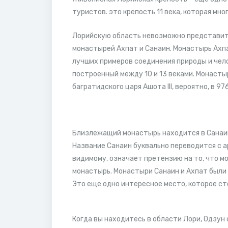
туристов. это крепость 11 века, которая мн
Лорийскую область невозможно представит
монастырей Ахпат и Санаин. Монастырь Ахпа
лучших примеров соединения природы и чел
построенный между 10 и 13 веками. Монасты
багратидского царя Ашота III, вероятно, в 976
Близлежащий монастырь находится в Санаине
Название Санаин буквально переводится с ар
видимому, означает претензию на то, что м
монастырь. Монастыри Санаин и Ахпат были
Это еще одно интересное место, которое ст
Когда вы находитесь в области Лори, Одзун