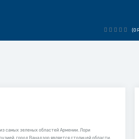
(0 
 из самых зеленых областей Армении. Лори
Грузией. город Ванадзор является столицей области.