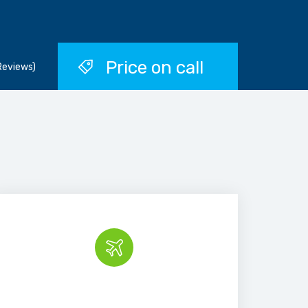
Price on call
Reviews)
Book the tour