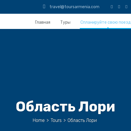
travel@toursarmenia.com
Главная
Туры
Спланируйте свою поезд
Область Лори
Home
>
Tours
>
Область Лори