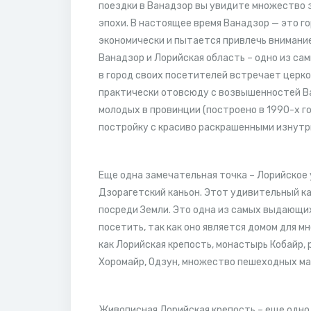
поездки в Ванадзор вы увидите множество з
эпохи. В настоящее время Ванадзор — это г
экономически и пытается привлечь внимани
Ванадзор и Лорийская область – одно из сам
в город своих посетителей встречает церко
практически отовсюду с возвышенностей Ва
молодых в провинции (построено в 1990-х г
постройку с красиво раскрашенными изнутр
Еще одна замечательная точка – Лорийское 
Дзорагетский каньон. Этот удивительный ка
посреди Земли. Это одна из самых выдающи
посетить, так как оно является домом для м
как Лорийская крепость, монастырь Кобайр, 
Хоромайр, Одзун, множество пешеходных ма
Живописная Лорийская крепость – еще одно