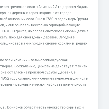
дится греческое село в Армении? Это деревня Мадан,
ерская деревня в горах недалеко от города
 об основании села. Еще в 1760-х годах царь Грузии
ков, и они основали несколько горнодобывающих
00-7000 греков, но после Советского Союза и даже в
ать, покидая свои дома и деревни. Сегодня в
большинство из них уходит своими корнями в Грецию.
во всей Армении – великолепная русская
творца. К сожалению, церковь не действует, так как
она осталась на произвол судьбы. Деревня, в
в 1852 году славянскими семьями, переселившимися в
 деревня и церковь начинают набирать популярность
 в Лорийской области есть множество скрытых и