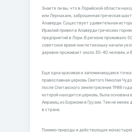
Знаете ли вы, что в Лорийской области нахо
или Лернаханк, заброшенная греческая шахт
Алаверди. Существует удивительная история
Ираклий привел в Алаверди греческих горня
предприятий в Лори. В регионе проживало 50
советское время они потихоньку начали уезж
деревне проживает около 30-40 человек, и 
Еще одна красивая и запоминающаяся точка 
православная церковь Святого Николая Чудо
после Спитакского землетрясения 1988 года 
которой находится церковь, была основана 
Амракиц из Боржоми в Грузии. Тем не менее
в стране.
Помимо природы и действующих монастырей,