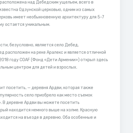
 расположена над Дебедским ущельем, всего в
 известна Одзунской церковью, одним из самых
Церковь имеет необыкновенную архитектуру для 5-7
ему остается уникальным.
сти, безусловно, является село Дебед,
д расположен на реке Аралекс и является отличной
 2018 году COAF (Фонд «Дети Армении») открыл здесь
льным центром для детей и взрослых.
ит посетить, — деревня Ардви, которая также
пулярность село приобрело как место съемок
. В деревне Ардви вы можете посетить
рый находится немного выше на холме. Красную
аходится на въезде в деревню. Оба особенные и