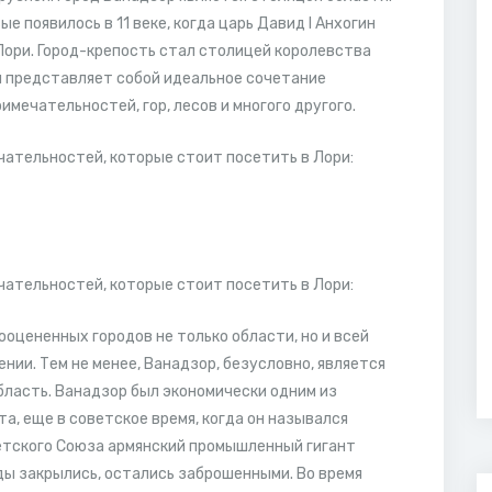
е появилось в 11 веке, когда царь Давид I Анхогин
Лори. Город-крепость стал столицей королевства
я представляет собой идеальное сочетание
мечательностей, гор, лесов и многого другого.
ательностей, которые стоит посетить в Лори:
ательностей, которые стоит посетить в Лори:
ооцененных городов не только области, но и всей
ении. Тем не менее, Ванадзор, безусловно, является
бласть. Ванадзор был экономически одним из
а, еще в советское время, когда он назывался
ветского Союза армянский промышленный гигант
ды закрылись, остались заброшенными. Во время