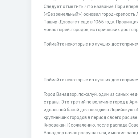
Следует отметить, что название Лори впервы
(«Безземельный») основал город-крепость 
Ташир-Дзорагет еще в 1065 году. Провинци
монастырей, городов, исторических достопри
Поймайте некоторые из лучших достопримеч
Поймайте некоторые из лучших достопримеч
Город Ванадзор, пожалуй, один из самых нед
страны. Это третий по величине город в Арм
идеальной базой для поездки в Лорийскую о
крупнейших городов в период своего расцвет
Кировакан. К сожалению, после распада Со
Ванадзор начал разрушаться, и многие заво