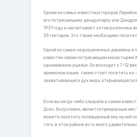
Одним из самых известных городов Лорийско
его потрясающему дендропарку или Дендроп
1931 году и насчитывает сотни различных в
35 гектаров. Это также необходимо посетить
Одной из самых недооцененных деревень в п
известен своим потрясающим монастырем Хн
одноименном ущелье. Он восходит к 7-12 ве
армянском языке. также стоит посетить из-з
захватывающего дух вида, открывающегося
Если вы когда-либо слышали о самом извест
Дсех, безусловно, является прекрасным мес
можете посетить посвященный ему музей по
того, в этом районе есть много удивительны