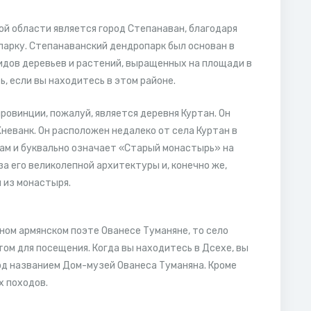
й области является город Степанаван, благодаря
арку. Степанаванский дендропарк был основан в
идов деревьев и растений, выращенных на площади в
, если вы находитесь в этом районе.
ровинции, пожалуй, является деревня Куртан. Он
еванк. Он расположен недалеко от села Куртан в
кам и буквально означает «Старый монастырь» на
а его великолепной архитектуры и, конечно же,
 из монастыря.
ном армянском поэте Ованесе Туманяне, то село
том для посещения. Когда вы находитесь в Дсехе, вы
д названием Дом-музей Ованеса Туманяна. Кроме
х походов.