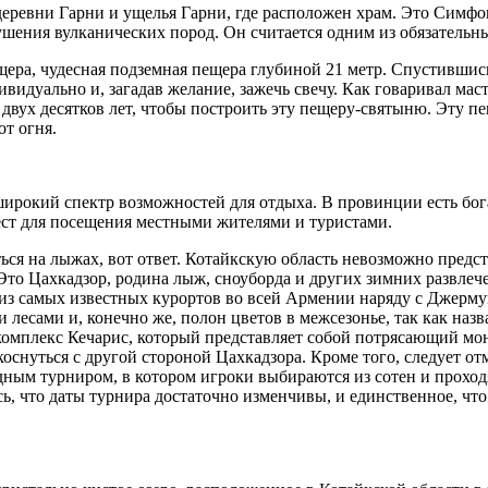
еревни Гарни и ущелья Гарни, где расположен храм. Это Симф
ушения вулканических пород. Он считается одним из обязательн
щера, чудесная подземная пещера глубиной 21 метр. Спустившись
дуально и, загадав желание, зажечь свечу. Как говаривал маст
 двух десятков лет, чтобы построить эту пещеру-святыню. Эту 
от огня.
 широкий спектр возможностей для отдыха. В провинции есть б
ст для посещения местными жителями и туристами.
ться на лыжах, вот ответ. Котайкскую область невозможно предст
 Цахкадзор, родина лыж, сноуборда и других зимних развлечен
 из самых известных курортов во всей Армении наряду с Джерм
сами и, конечно же, полон цветов в межсезонье, так как назва
комплекс Кечарис, который представляет собой потрясающий мон
оснуться с другой стороной Цахкадзора. Кроме того, следует от
ым турниром, в котором игроки выбираются из сотен и проходят
сь, что даты турнира достаточно изменчивы, и единственное, что