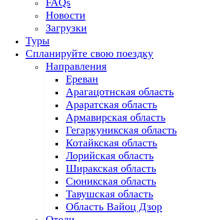
FAQs
Новости
Загрузки
Туры
Спланируйте свою поездку
Направления
Ереван
Арагацотнская область
Араратская область
Армавирская область
Гегаркуникская область
Котайкская область
Лорийская область
Ширакская область
Сюникская область
Тавушская область
Область Вайоц Дзор
Отели