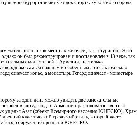
популярного курорта зимних видов спорта, курортного города
имечательностью как местных жителей, так и туристов. Этот
нако он был реконструирован и восстановлен в 13 веке, так
аровательных монастырей в Армении, настолько
ктов; однако самым важным и особенным артефактом было
ард означает копье, а монастырь Гегард означает «монастырь
торому за один день можно увидеть две замечательные
строен в эпоху, когда в Армении практиковалась вера во
о дух ущелья Азат (объект Всемирного наследия ЮНЕСКО). Храм
 древний классический греческий стиль, который часто
роме того, сооружение признано ЮНЕСКО.