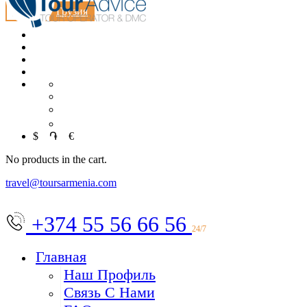
MICE
Грузия
EN
中文
العربية
$
֏
€
No products in the cart.
travel@toursarmenia.com
+374 55 56 66 56
24/7
Главная
Наш Профиль
Связь С Нами