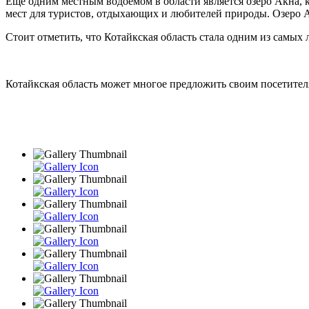
Еще одним местным водоемом в области является озеро Акна, 
мест для туристов, отдыхающих и любителей природы. Озеро А
Стоит отметить, что Котайкская область стала одним из самых 
Котайкская область может многое предложить своим посетителя