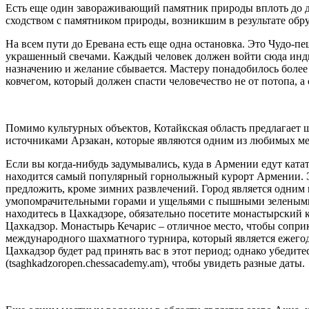
Есть еще один завораживающий памятник природы вплоть до д
сходством с памятником природы, возникшим в результате обр
На всем пути до Еревана есть еще одна остановка. Это Чудо-пе
украшенный свечами. Каждый человек должен войти сюда индиви
назначению и желание сбывается. Мастеру понадобилось более
ковчегом, который должен спасти человечество не от потопа, а 
Помимо культурных объектов, Котайкская область предлагает
источниками Арзакан, которые являются одним из любимых ме
Если вы когда-нибудь задумывались, куда в Армении едут ката
находится самый популярный горнолыжный курорт Армении. Это
предложить, кроме зимних развлечений. Город является одним
умопомрачительными горами и ущельями с пышными зелеными ле
находитесь в Цахкадзоре, обязательно посетите монастырский 
Цахкадзор. Монастырь Кечарис – отличное место, чтобы соприк
международного шахматного турнира, который является ежегодн
Цахкадзор будет рад принять вас в этот период; однако убедите
(tsaghkadzoropen.chessacademy.am), чтобы увидеть разные даты.