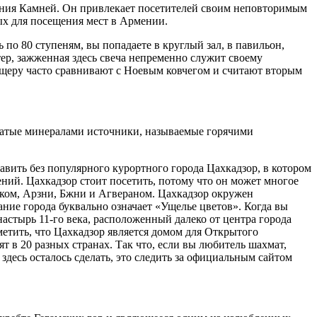
ония Камней. Он привлекает посетителей своим неповторимым
ых для посещения мест в Армении.
 по 80 ступеням, вы попадаете в круглый зал, в павильон,
ер, зажженная здесь свеча непременно служит своему
пещеру часто сравнивают с Ноевым ковчегом и считают вторым
огатые минералами источники, называемые горячими
авить без популярного курортного города Цахкадзор, в котором
ий. Цахкадзор стоит посетить, потому что он может многое
уком, Арзни, Бжни и Агвераном. Цахкадзор окружен
ние города буквально означает «Ущелье цветов». Когда вы
астырь 11-го века, расположенный далеко от центра города
метить, что Цахкадзор является домом для Открытого
 в 20 разных странах. Так что, если вы любитель шахмат,
 здесь осталось сделать, это следить за официальным сайтом