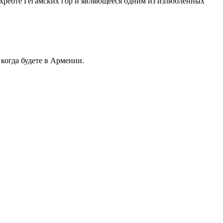
в хребте Гегамских гор и являющееся одним из излюбленных
 когда будете в Армении.