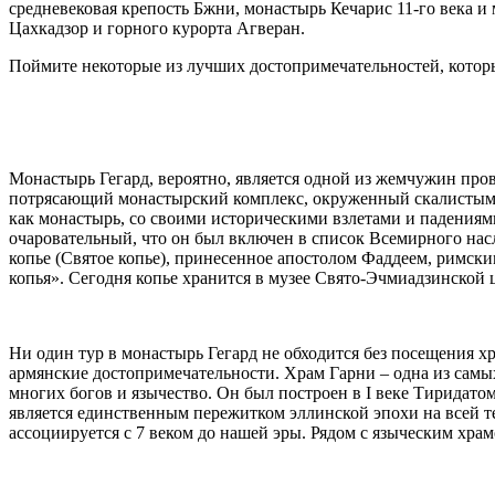
средневековая крепость Бжни, монастырь Кечарис 11-го века и 
Цахкадзор и горного курорта Агверан.
Поймите некоторые из лучших достопримечательностей, которы
Монастырь Гегард, вероятно, является одной из жемчужин пров
потрясающий монастырский комплекс, окруженный скалистыми 
как монастырь, со своими историческими взлетами и падениям
очаровательный, что он был включен в список Всемирного на
копье (Святое копье), принесенное апостолом Фаддеем, римски
копья». Сегодня копье хранится в музее Свято-Эчмиадзинской 
Ни один тур в монастырь Гегард не обходится без посещения 
армянские достопримечательности. Храм Гарни – одна из самы
многих богов и язычество. Он был построен в I веке Тиридат
является единственным пережитком эллинской эпохи на всей т
ассоциируется с 7 веком до нашей эры. Рядом с языческим х