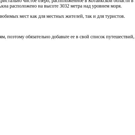
кристально чистое озеро, расположенное в Котайкской области 
кна расположено на высоте 3032 метра над уровнем моря.
любимых мест как для местных жителей, так и для туристов.
м, поэтому обязательно добавьте ее в свой список путешествий,