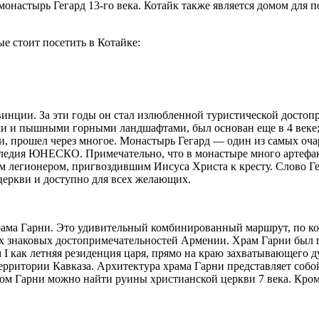
монастырь Гегард 13-го века. Котайк также является домом для 
е стоит посетить в Котайке:
инции. За эти годы он стал излюбленной туристической достопр
и пышными горными ландшафтами, был основан еще в 4 веке; од
и, прошел через многое. Монастырь Гегард — один из самых оч
следия ЮНЕСКО. Примечательно, что в монастыре много артефа
м легионером, пригвоздившим Иисуса Христа к кресту. Слово Гег
церкви и доступно для всех желающих.
храма Гарни. Это удивительный комбинированный маршрут, по ко
х знаковых достопримечательностей Армении. Храм Гарни был по
ом I как летняя резиденция царя, прямо на краю захватывающег
ерритории Кавказа. Архитектура храма Гарни представляет собой
рамом Гарни можно найти руины христианской церкви 7 века. К