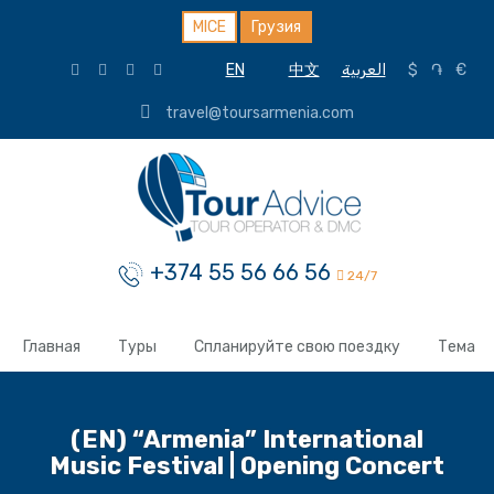
MICE
Грузия
EN
中文
العربية
$
֏
€
travel@toursarmenia.com
+374 55 56 66 56
24/7
Главная
Туры
Спланируйте свою поездку
Тема
(EN) “Armenia” International
Music Festival | Opening Concert