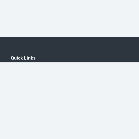
Quick Links
Home
MICE
Contact
Company
Wine Tourism
Popular Tours