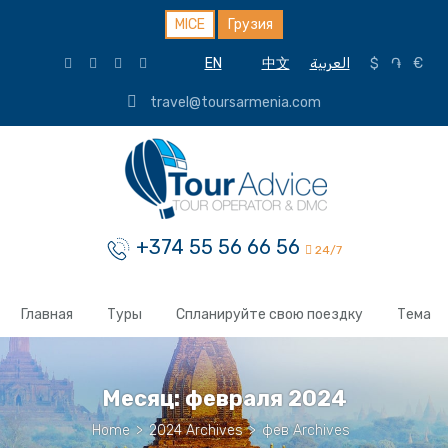
MICE
Грузия
EN
中文
العربية
$
֏
€
travel@toursarmenia.com
+374 55 56 66 56
24/7
Главная
Туры
Спланируйте свою поездку
Тема
Месяц:
февраля 2024
Home
>
2024 Archives
>
фев Archives