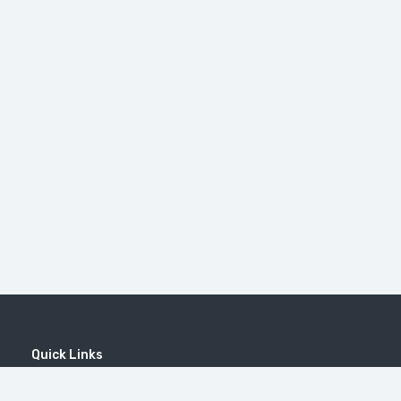
Quick Links
Home
MICE