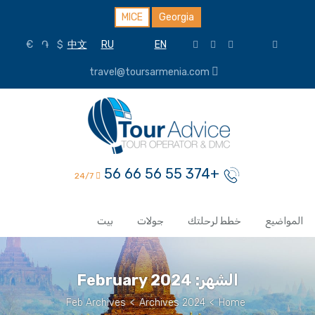
MICE
Georgia
€
֏
$
中文
RU
EN
travel@toursarmenia.com
+374 55 56 66 56
24/7
المواضيع
خطط لرحلتك
جولات
بيت
الشهر:
February 2024
Feb Archives
>
2024 Archives
>
Home