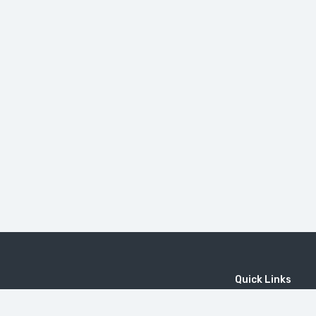
Quick Links
Home
MICE