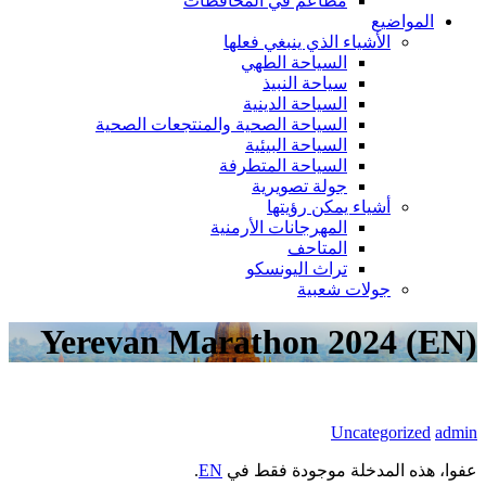
مطاعم في المحافظات
المواضيع
الأشياء الذي ينبغي فعلها
السياحة الطهي
سياحة النبيذ
السياحة الدينية
السياحة الصحية والمنتجعات الصحية
السياحة البيئية
السياحة المتطرفة
جولة تصويرية
أشياء يمكن رؤيتها
المهرجانات الأرمنية
المتاحف
تراث اليونسكو
جولات شعبية
(EN) Yerevan Marathon 2024
Uncategorized
admin
عفوا، هذه المدخلة موجودة فقط في
EN
.