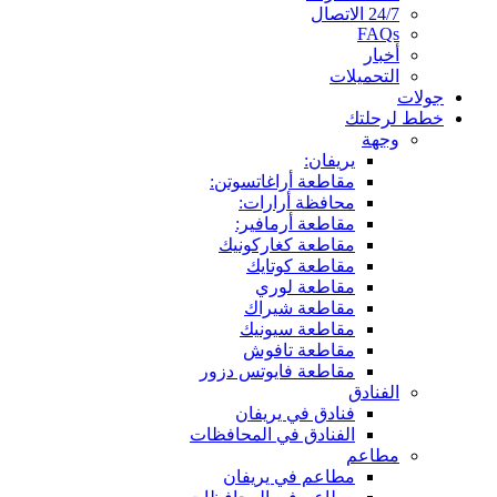
24/7 الاتصال
FAQs
أخبار
التحميلات
جولات
خطط لرحلتك
وجهة
يريفان:
مقاطعة أراغاتسوتن:
محافظة أرارات:
مقاطعة أرمافير:
مقاطعة كغاركونيك
مقاطعة كوتايك
مقاطعة لوري
مقاطعة شيراك
مقاطعة سيونيك
مقاطعة تافوش
مقاطعة فايوتس دزور
الفنادق
فنادق في يريفان
الفنادق في المحافظات
مطاعم
مطاعم في يريفان