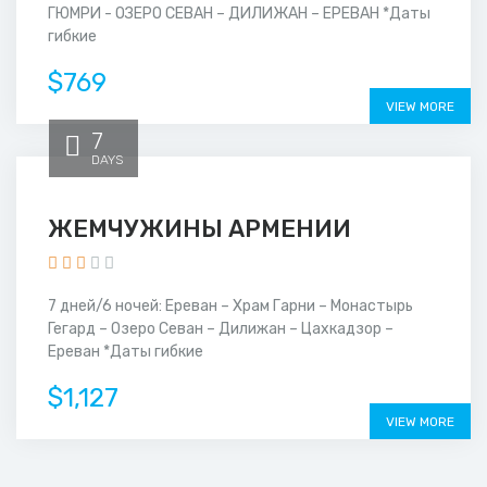
ГЮМРИ - ОЗЕРО СЕВАН – ДИЛИЖАН – ЕРЕВАН *Даты
гибкие
$769
VIEW MORE
7
DAYS
ЖЕМЧУЖИНЫ АРМЕНИИ
7 дней/6 ночей: Ереван – Храм Гарни – Монастырь
Гегард – Озеро Севан – Дилижан – Цахкадзор –
Ереван *Даты гибкие
$1,127
VIEW MORE