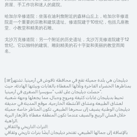
房屋、手工作坊和迷人的庭院。
哈加尔辛修道院：坐落在迪利詹附近的森林山丘上，哈加尔辛修道
院是一个重要的宗教和建筑遗址。修道院建于10世纪，包括几座教
堂、小教堂和精美的石雕。
戈沙万克修道院：另一个附近的历史遗址，戈沙万克修道院建于12
世纪。它以独特的建筑、雕刻精美的石十字架和美丽的教堂而闻
名。
[:ar]ديليجان هي بلدة جميلة تقع في محافظة تافوش في أرمينيا. تشتهر
بمناظرها الخضراء الفاخرة وتلالها المغطاة بالغابات وبيئتها الهادئة، حيث
حصلت ديليجان على لقب "سويسرا الصغرى في أرمينيا".
تحيط بديليجان غابات كثيفة ومروج وجبال، مما يجعلها وجهة شعبية
لعشاق الطبيعة وعشاق الأنشطة الخارجية. موقع المدينة في حديقة
ديليجان الوطنية يضيف إلى سحرها الطبيعي. تكون المناظر خاصة جميلة
خلال فصلي الربيع والصيف عندما تكون المنطقة مغطاة بالأزهار البرية
الزاهية.
التراث التاريخي والثقافي:
بالإضافة إلى جمالها الطبيعي، تفتخر ديليجان أيضًا بتراث تاريخي وثقافي