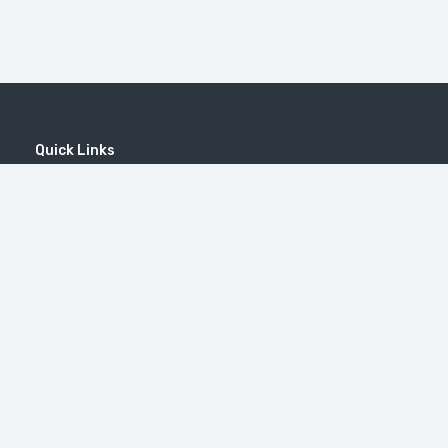
Quick Links
Home
MICE
Contact
Company
Wine Tourism
Popular Tours
Популярные направления