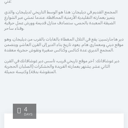
غني:
المجمع القديم في ديليجان: هذا هو الوسط التاريخي لديليجان، والذي
يتميز بعمارته التقليدية الأرمنية المحافظة. عندما تمشي عبر الشوارع
الضيقة المعبدة بالحصى، ستصادف منازل قديمة وورش عمل حرفية
وفناء ساحر.
دير هاجارتسين: يقع في التلال المغطاة بالغابات بالقرب من ديليجان، وهو
موقع ديني ومعماري هام. يعود تاريخ بناء الدير إلى القرن العاشر، ويتضمن
المجمع الديري عدة كنائس وكنائس صغيرة ونقوش حجرية معقدة.
دير غوشافانك: آخر موقع تاريخي قريب، تأسس دير غوشافانك في القرن
الثاني عشر. يشتهر بعمارته الفريدة والخشكرات (الصلبان الحجرية
المنقوشة بدقة) وكنيسة جميلة.
4
DAYS