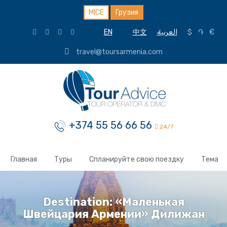
MICE
Грузия
EN
中文
العربية
$
֏
€
travel@toursarmenia.com
+374 55 56 66 56
24/7
Главная
Туры
Спланируйте свою поездку
Тема
Destination:
«Маленькая
Швейцария Армении» Дилижан