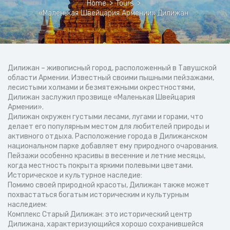
Home
>
Tours
>
«Маленькая Швейцария Армении» Дилижан
Дилижан – живописный город, расположенный в Тавушской
области Армении. Известный своими пышными пейзажами,
лесистыми холмами и безмятежными окрестностями,
Дилижан заслужил прозвище «Маленькая Швейцария
Армении».
Дилижан окружен густыми лесами, лугами и горами, что
делает его популярным местом для любителей природы и
активного отдыха. Расположение города в Дилижанском
национальном парке добавляет ему природного очарования.
Пейзажи особенно красивы в весенние и летние месяцы,
когда местность покрыта яркими полевыми цветами.
Историческое и культурное наследие:
Помимо своей природной красоты, Дилижан также может
похвастаться богатым историческим и культурным
наследием:
Комплекс Старый Дилижан: это исторический центр
Дилижана, характеризующийся хорошо сохранившейся