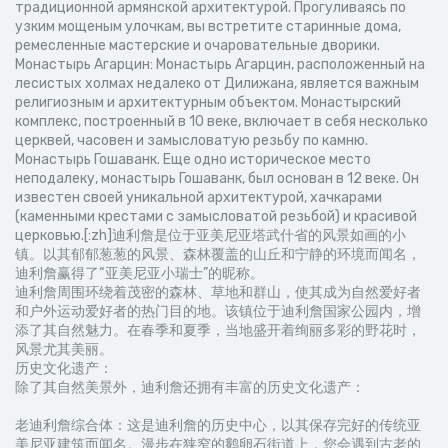
традиционной армянской архитектурой. Прогуливаясь по
узким мощеным улочкам, вы встретите старинные дома,
ремесленные мастерские и очаровательные дворики.
Монастырь Агарцин: Монастырь Агарцин, расположенный на
лесистых холмах недалеко от Дилижана, является важным
религиозным и архитектурным объектом. Монастырский
комплекс, построенный в 10 веке, включает в себя несколько
церквей, часовен и замысловатую резьбу по камню.
Монастырь Гошаванк. Еще одно историческое место
неподалеку, монастырь Гошаванк, был основан в 12 веке. Он
известен своей уникальной архитектурой, хачкарами
(каменными крестами с замысловатой резьбой) и красивой
церковью.[:zh]迪利詹是位于亚美尼亚塔武什省的风景如画的小
镇。以其郁郁葱葱的风景、森林覆盖的山丘和宁静的环境而闻名，
迪利詹赢得了“亚美尼亚小瑞士”的昵称。
迪利詹周围环绕着茂密的森林、草地和群山，使其成为自然爱好者
和户外运动爱好者的热门目的地。该镇位于迪利詹国家公园内，增
添了其自然魅力。在春季和夏季，当地盛开着绚丽多彩的野花时，
风景尤其美丽。
历史文化遗产：
除了其自然美景外，迪利詹还拥有丰富的历史文化遗产：
老迪利詹综合体：这是迪利詹的历史中心，以其保存完好的传统亚
美尼亚建筑而闻名。漫步在狭窄的鹅卵石街道上，您会遇到古老的