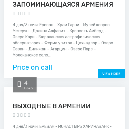
ЗАПОМИНАЮЩАЯСЯ АРМЕНИЯ
4 дня/3 ночи: Ереван – Храм Гарни – Музей ковров
Мегерян – Долина Алфавит – Крепость Амберд –
Озеро Кари – Бюраканская астрофизическая
обсерватория – Ферма улиток – Цахкадзор – Озеро
Севан – Дилижан – Агарцин – Озеро Парз –
Молоканское село...
Price on call
VIEW MORE
4
DAYS
ВЫХОДНЫЕ В АРМЕНИИ
4 дня/3 ночи: ЕРЕВАН - МОНАСТЫРЬ ХАРИЧАВАНК -