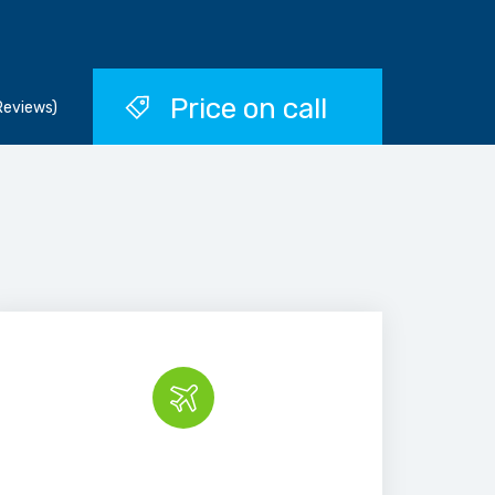
Price on call
Reviews)
Book the tour