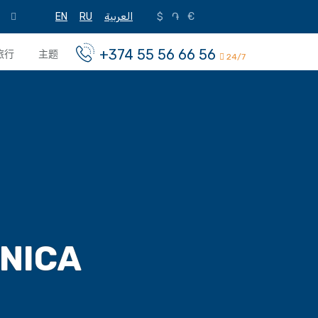
EN
RU
العربية
$
֏
€
+374 55 56 66 56
旅行
主题
24/7
NNICA