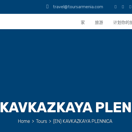
travel@toursarmenia.com
家
旅游
计划你的
 KAVKAZKAYA PLE
Home
>
Tours
>
(EN) KAVKAZKAYA PLENNICA