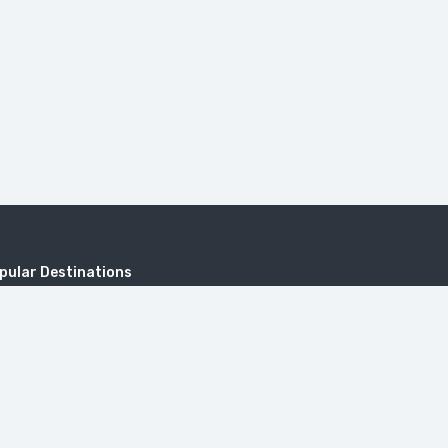
pular Destinations
无标题）
Address
Sayat-Nova, 18, 0001 Yerevan, Repub
tev
Armenia.
itzerland in Armenia (Dilijan)
travel@toursarmenia.com
+374 55 56 66 56