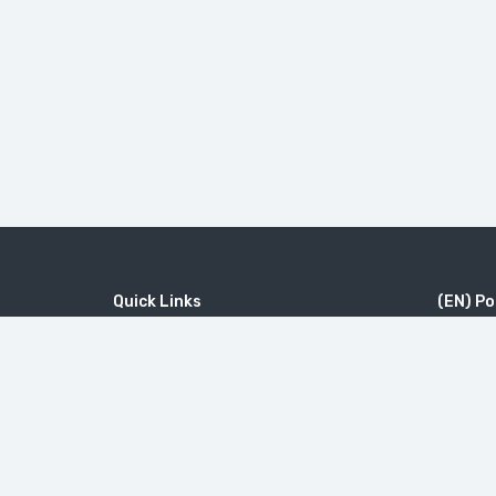
Quick Links
(EN) Po
Home
MICE
#46（
Contact
Company
修道院 Ta
Wine Tourism
Popular Tours
Little Sw