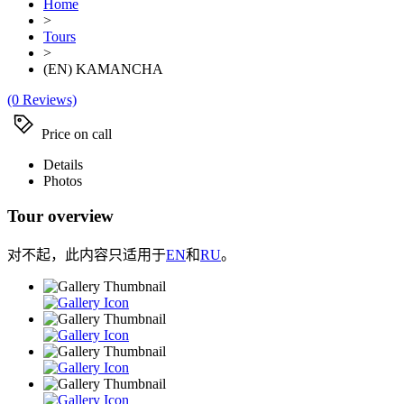
Home
>
Tours
>
(EN) KAMANCHA
(0 Reviews)
Price on call
Details
Photos
Tour overview
对不起，此内容只适用于
EN
和
RU
。