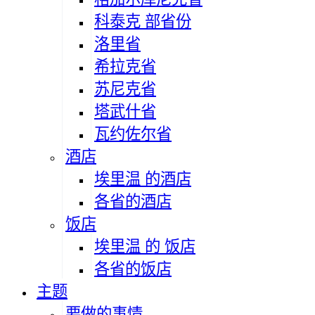
科泰克 部省份
洛里省
希拉克省
苏尼克省
塔武什省
瓦约佐尔省
酒店
埃里温 的酒店
各省的酒店
饭店
埃里温 的 饭店
各省的饭店
主题
要做的事情