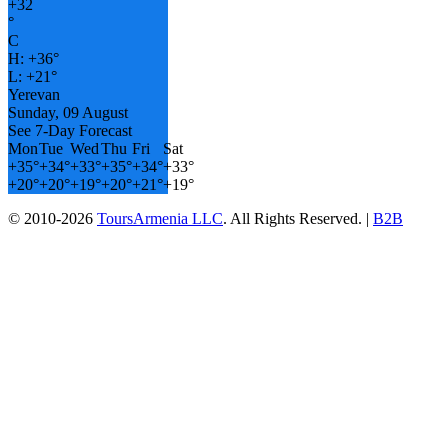
+
32
°
C
H:
+
36°
L:
+
21°
Yerevan
Sunday, 09 August
See 7-Day Forecast
Mon
Tue
Wed
Thu
Fri
Sat
+
35°
+
34°
+
33°
+
35°
+
34°
+
33°
+
20°
+
20°
+
19°
+
20°
+
21°
+
19°
© 2010-2026
ToursArmenia LLC
. All Rights Reserved. |
B2B