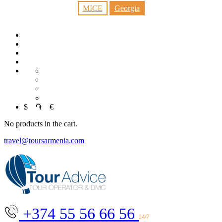
MICE
Georgia
EN
RU
العربية
$
֏
€
No products in the cart.
travel@toursarmenia.com
+374 55 56 66 56
24/7