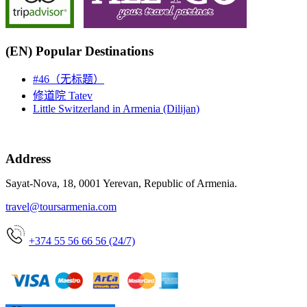
(EN) Popular Destinations
#46（无标题）
修道院 Tatev
Little Switzerland in Armenia (Dilijan)
Address
Sayat-Nova, 18, 0001 Yerevan, Republic of Armenia.
travel@toursarmenia.com
+374 55 56 66 56 (24/7)