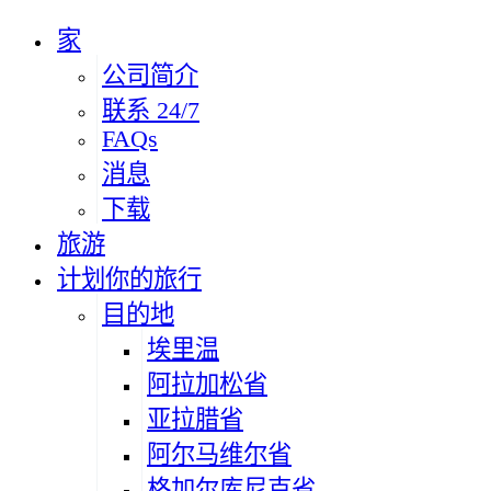
家
公司简介
联系 24/7
FAQs
消息
下载
旅游
计划你的旅行
目的地
埃里温
阿拉加松省
亚拉腊省
阿尔马维尔省
格加尔库尼克省