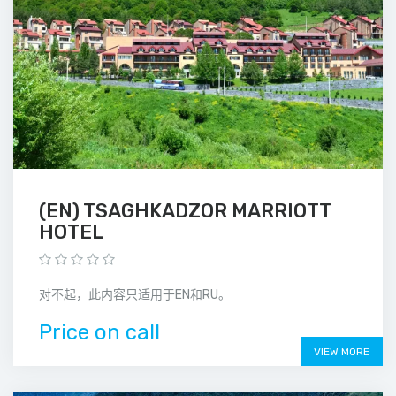
(EN) TSAGHKADZOR MARRIOTT
HOTEL
对不起，此内容只适用于EN和RU。
Price on call
VIEW MORE