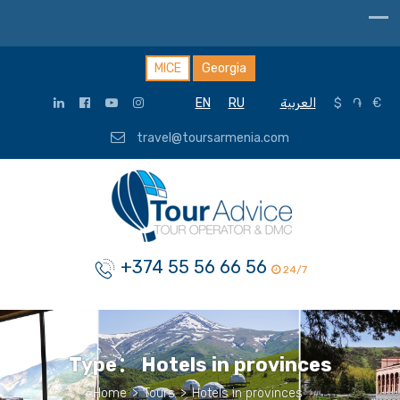
MICE
Georgia
EN
RU
العربية
$
֏
€
travel@toursarmenia.com
+374 55 56 66 56
24/7
Type：
Hotels in provinces
Home
>
Tours
>
Hotels in provinces