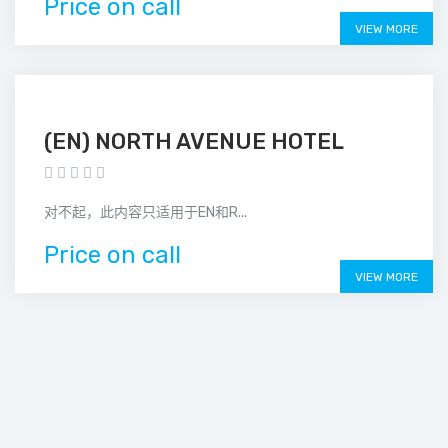
Price on call
VIEW MORE
(EN) NORTH AVENUE HOTEL
对不起，此内容只适用于EN和R...
Price on call
VIEW MORE