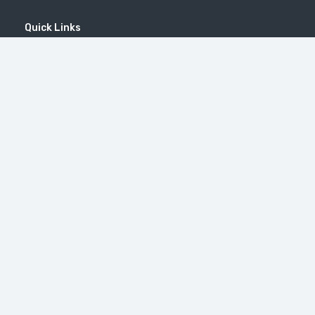
Quick Links
Home
MICE
Contact
Company
Wine Tourism
Popular Tours
(EN) Popular Destinations
#46（无标题）
修道院 Tatev
Little Switzerland in Armenia (Dilijan)