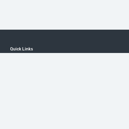
Quick Links
Home
MICE
Contact
Company
Wine Tourism
Popular Tours