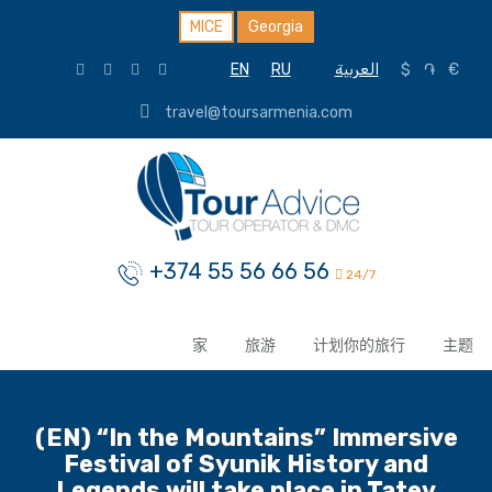
MICE
Georgia
EN
RU
العربية
$
֏
€
travel@toursarmenia.com
+374 55 56 66 56
24/7
家
旅游
计划你的旅行
主题
(EN) “In the Mountains” Immersive
Festival of Syunik History and
Legends will take place in Tatev