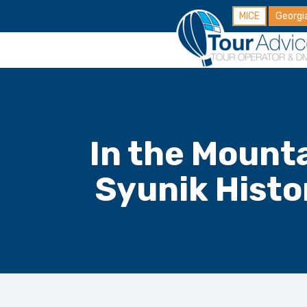
MICE
Georgi
(EN) “In the Mo
Syunik Histor