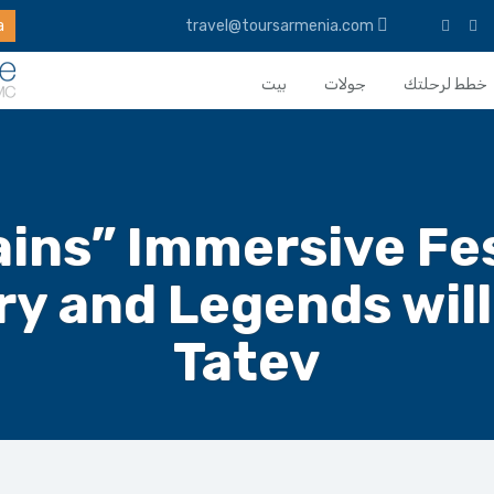
a
travel@toursarmenia.com
خطط لرحلتك
جولات
بيت
untains” Immersive Fe
y and Legends will
Tatev