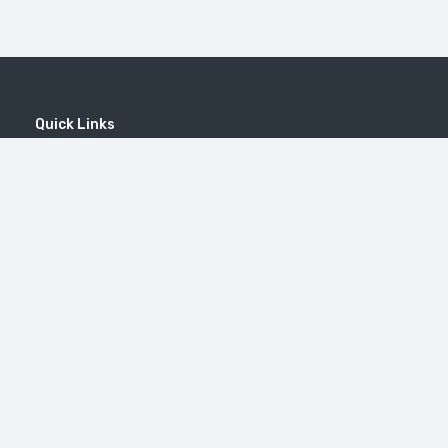
Quick Links
Home
MICE
Contact
Company
Wine Tourism
Popular Tours
(EN) Popular Destinations
#46（无标题）