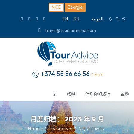
MICE
Georgia
EN
RU
العربية
$
֏
€
travel@toursarmenia.com
+374 55 56 66 56
24/7
家
旅游
计划你的旅行
主题
月度归档：
2023 年 9 月
Home
>
2023 Archives
>
9月 Archives