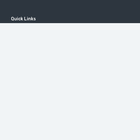
Quick Links
Home
MICE
Contact
Company
Wine Tourism
Popular Tours
Популярные направления
Гора Хуступ
Татевский монастырь
Сингапур