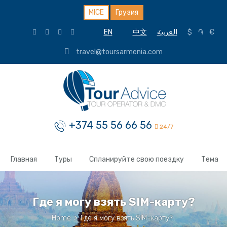
MICE
Грузия
EN
中文
العربية
$
֏
€
travel@toursarmenia.com
+374 55 56 66 56
24/7
Главная
Туры
Спланируйте свою поездку
Тема
Где я могу взять SIM-карту?
Home
>
Где я могу взять SIM-карту?