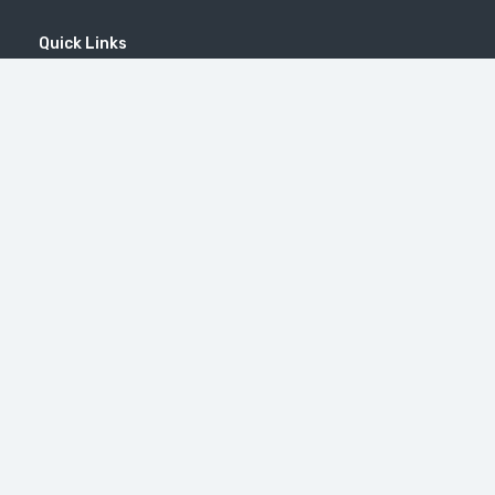
Quick Links
Home
MICE
Contact
Company
Wine Tourism
Popular Tours
(EN) Popular Destinations
#46（无标题）
修道院 Tatev
Little Switzerland in Armenia (Dilijan)