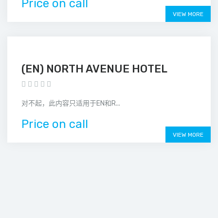
Price on call
VIEW MORE
(EN) NORTH AVENUE HOTEL
对不起，此内容只适用于EN和R...
Price on call
VIEW MORE