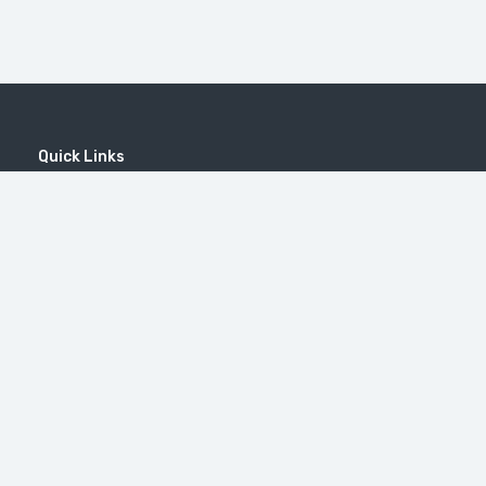
Quick Links
Home
MICE
Contact
Company
Wine Tourism
Popular Tours
(EN) Popular Destinations