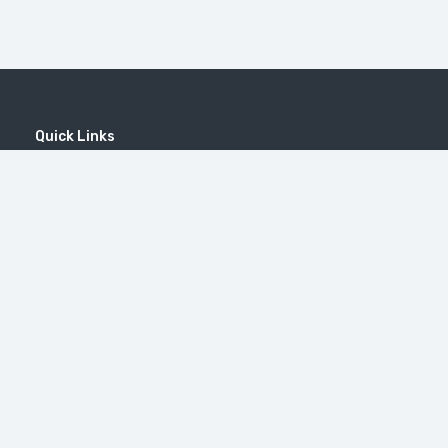
Quick Links
Home
MICE
Contact
Company
Wine Tourism
Popular Tours
(EN) Popular Destinations