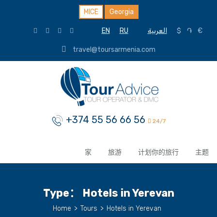
MICE
Georgia
EN
RU
العربية
$
֏
€
travel@toursarmenia.com
+374 55 56 66 56
24/7
家
旅游
计划你的旅行
主题
Type：
Hotels in Yerevan
Home
>
Tours
>
Hotels in Yerevan