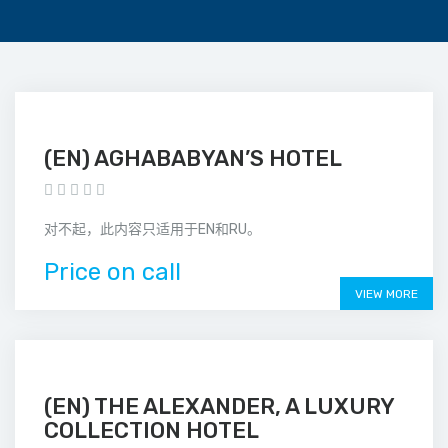
(EN) AGHABABYAN’S HOTEL
对不起，此内容只适用于EN和RU。
Price on call
VIEW MORE
(EN) THE ALEXANDER, A LUXURY
COLLECTION HOTEL