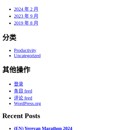
2024 年 2 月
2023 年 9 月
2019 年 8 月
分类
Productivity
Uncategorized
其他操作
登录
条目 feed
评论 feed
WordPress.org
Recent Posts
(EN) Yerevan Marathon 2024