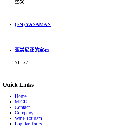
$550
(EN) YASAMAN
亚美尼亚的宝石
$1,127
Quick Links
Home
MICE
Contact
Company
Wine Tourism
Popular Tours