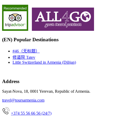
(EN) Popular Destinations
#46（无标题）
修道院 Tatev
Little Switzerland in Armenia (Dilijan)
Address
Sayat-Nova, 18, 0001 Yerevan, Republic of Armenia.
travel@toursarmenia.com
+374 55 56 66 56 (24/7)