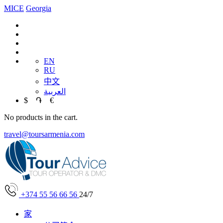
MICE
Georgia
EN
RU
中文
العربية
$
֏
€
No products in the cart.
travel@toursarmenia.com
+374 55 56 66 56
24/7
家