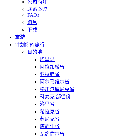
公司简介
联系 24/7
FAQs
消息
下载
旅游
计划你的旅行
目的地
埃里温
阿拉加松省
亚拉腊省
阿尔马维尔省
格加尔库尼克省
科泰克 部省份
洛里省
希拉克省
苏尼克省
塔武什省
瓦约佐尔省