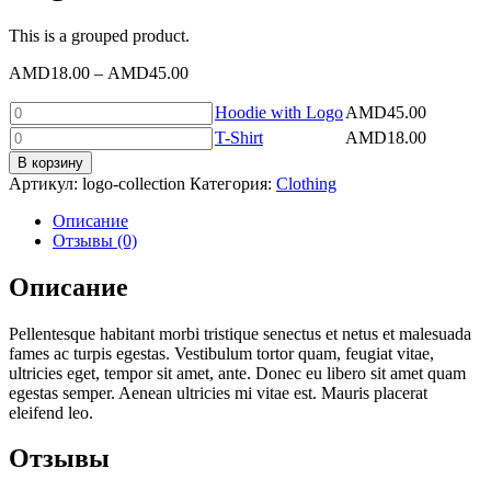
This is a grouped product.
AMD
18.00
–
AMD
45.00
Количество
Hoodie with Logo
AMD
45.00
товара
Количество
T-Shirt
AMD
18.00
Hoodie
товара
В корзину
with
T-
Артикул:
logo-collection
Категория:
Clothing
Logo
Shirt
Описание
Отзывы (0)
Описание
Pellentesque habitant morbi tristique senectus et netus et malesuada
fames ac turpis egestas. Vestibulum tortor quam, feugiat vitae,
ultricies eget, tempor sit amet, ante. Donec eu libero sit amet quam
egestas semper. Aenean ultricies mi vitae est. Mauris placerat
eleifend leo.
Отзывы