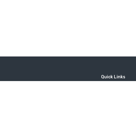
Quick Links
Home
MICE
Contact
Company
Wine Tourism
Popular Tours