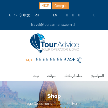
MICE
Georgia
€
֏
$
中文
RU
EN
travel@toursarmenia.com
+374 55 56 66 56
24/7
المواضيع
خطط لرحلتك
جولات
بيت
Shop
Logo Collection
>
Products
>
Home