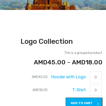
Logo Collection
This is a grouped product.
AMD
45.00
–
AMD
18.00
Hoodie
Hoodie with Logo
AMD
45.00
with
Logo
T-
quantity
T-Shirt
AMD
18.00
Shirt
quantity
ADD TO CART