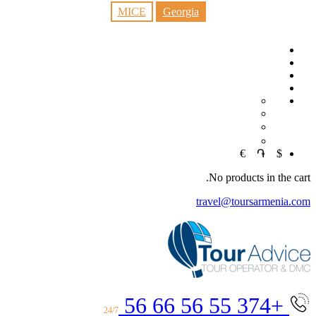
MICE
Georgia
EN
RU
中文
€
֏
$
No products in the cart.
travel@toursarmenia.com
+374 55 56 66 56
24/7