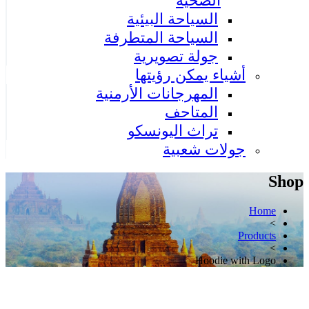
الصحية
السياحة البيئية
السياحة المتطرفة
جولة تصويرية
أشياء يمكن رؤيتها
المهرجانات الأرمنية
المتاحف
تراث اليونسكو
جولات شعبية
Shop
Home
>
Products
>
Hoodie with Logo