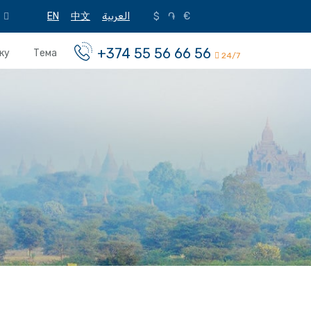
EN
中文
العربية
$
֏
€
+374 55 56 66 56
ку
Тема
24/7