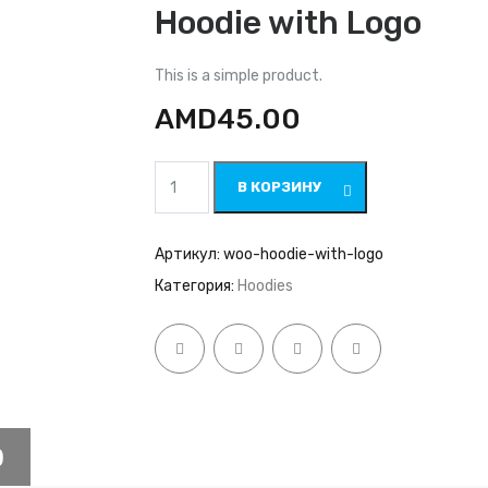
Hoodie with Logo
This is a simple product.
AMD
45.00
Количество
В КОРЗИНУ
товара
Hoodie
with
Logo
Артикул:
woo-hoodie-with-logo
Категория:
Hoodies
)