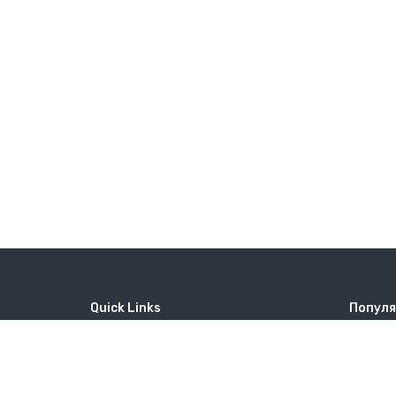
Quick Links
Популя
Home
MICE
Гора Ху
Contact
Company
Татевск
Wine Tourism
Popular Tours
Сингапу