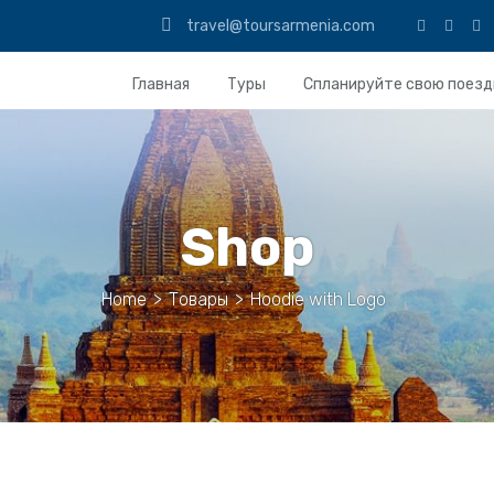
travel@toursarmenia.com
Главная
Туры
Спланируйте свою поезд
Shop
Home
>
Товары
>
Hoodie with Logo