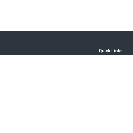
Quick Links
Home
MICE
Contact
Company
Wine Tourism
Popular Tours