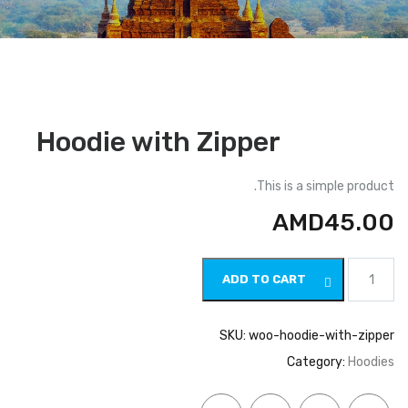
Hoodie with Zipper
This is a simple product.
AMD
45.00
Hoodie
ADD TO CART
with
Zipper
quantity
SKU:
woo-hoodie-with-zipper
Category:
Hoodies