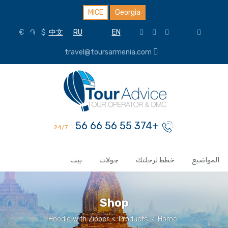
MICE
Georgia
€
֏
$
中文
RU
EN
travel@toursarmenia.com
+374 55 56 66 56
24/7
المواضيع
خطط لرحلتك
جولات
بيت
Shop
Hoodie with Zipper
>
Products
>
Home