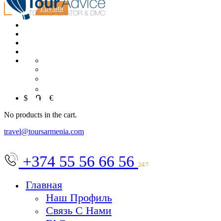
MICE
Грузия
EN
中文
العربية
$
֏
€
No products in the cart.
travel@toursarmenia.com
+374 55 56 66 56
24/7
Главная
Наш Профиль
Связь С Нами