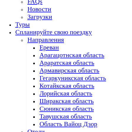
FAQs
Новости
Загрузки
Туры
Спланируйте свою поездку
Направления
Ереван
Арагацотнская область
Араратская область
Армавирская область
Гегаркуникская область
Котайкская область
Лорийская область
Ширакская область
Сюникская область
Тавушская область
Область Вайоц Дзор
Отели