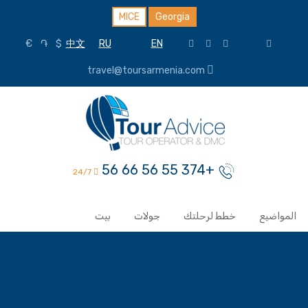
MICE
Georgia
€
֏
$
中文
RU
EN
travel@toursarmenia.com
+374 55 56 66 56
24/7
المواضيع
خطط لرحلتك
جولات
بيت