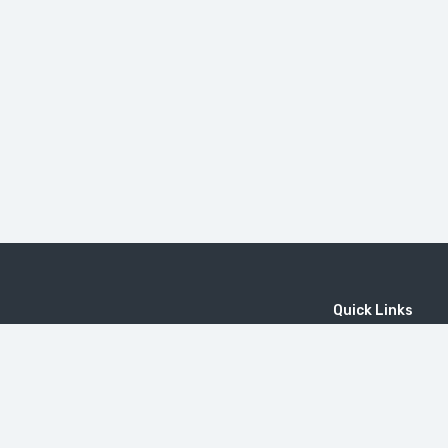
Quick Links
Home
MICE
Contact
Company
Wine Tourism
Popular Tours