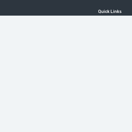
Quick Links
Home
MICE
Contact
Company
Wine Tourism
Popular Tours
(EN) Popular Destinations
MOUNT KHUSTUP
دير تاتيف
Little Switzerland in Armenia (Dilijan)