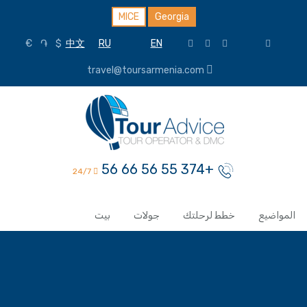
MICE
Georgia
€
֏
$
中文
RU
EN
travel@toursarmenia.com
+374 55 56 66 56
24/7
المواضيع
خطط لرحلتك
جولات
بيت