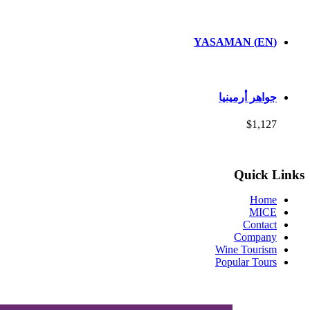
(EN) YASAMAN
جواهر أرمينيا
$1,127
Quick Links
Home
MICE
Contact
Company
Wine Tourism
Popular Tours