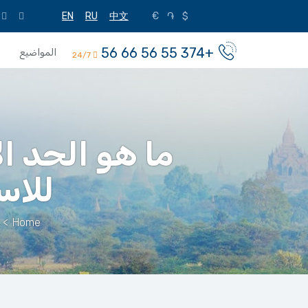
EN
RU
中文
€
֏
$
+374 55 56 66 56
المواضيع
24/7
ما هو الحد ا
للاس
>
Home