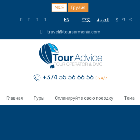
MICE
Грузия
EN
中文
العربية
$
֏
€
travel@toursarmenia.com
+374 55 56 66 56
24/7
Главная
Туры
Спланируйте свою поездку
Тема