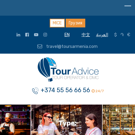
MICE
Грузия
EN
中文
العربية
$
֏
€
travel@toursarmenia.com
+374 55 56 66 56
24/7
Type:
Home
>
Tours
>